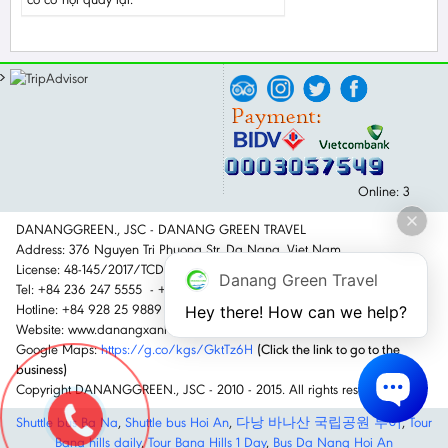
Online: 3
DANANGGREEN., JSC - DANANG GREEN TRAVEL
Address: 376 Nguyen Tri Phuong Str, Da Nang, Viet Nam
License: 48-145/2017/TCDL-GPLHQT
Danang Green Travel
Tel: +84 236 247 5555 - +84 236 650 6789
Hotline: +84 928 25 9889
Hey there! How can we help?
Website: www.danangxanh.com.vn - www.dananggreen.com
Google Maps:
https://g.co/kgs/GktTz6H
(Click the link to go to the
business)
Copyright DANANGGREEN., JSC - 2010 - 2015. All rights reserved.
Shuttle bus Ba Na
,
Shuttle bus Hoi An
,
다낭 바나산 국립공원 투어
,
Tour
Bana hills daily
,
Tour Bana Hills 1 Day
,
Bus Da Nang Hoi An