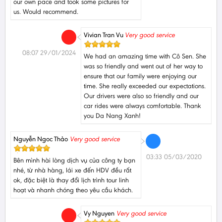
our own pace and took some pictures for
us. Would recommend.
Vivian Tran Vu
Very good service
08:07 29/01/2024
We had an amazing time with Cô Sen. She
was so friendly and went out of her way to
ensure that our family were enjoying our
time. She really exceeded our expectations.
Our drivers were also so friendly and our
car rides were always comfortable. Thank
you Da Nang Xanh!
Nguyễn Ngoc Thảo
Very good service
03:33 05/03/2020
Bên mình hài lòng dịch vụ của công ty bạn
nhé, từ nhà hàng, lái xe đến HDV đều rất
ok, đặc biệt là thay đổi lịch trình tour linh
hoạt và nhanh chóng theo yêu cầu khách.
Vy Nguyen
Very good service