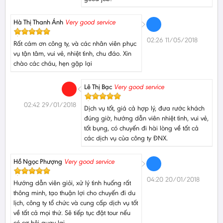
Hà Thị Thanh Ánh
Very good service
02:26 11/05/2018
Rất cám ơn công ty, và các nhân viên phục
vụ tận tâm, vui vẻ, nhiệt tình, chu đáo. Xin
chào các cháu, hẹn gặp lại
Lê Thị Bạc
Very good service
02:42 29/01/2018
Dịch vụ tốt, giá cả hợp lý, đưa rước khách
đúng giờ, hướng dẫn viên nhiệt tình, vui vẻ,
tốt bụng, có chuyến đi hài lòng về tất cả
các dịch vụ của công ty ĐNX.
Hồ Ngọc Phượng
Very good service
04:20 20/01/2018
Hướng dẫn viên giỏi, xử lý tình huống rất
thông minh, tạo thuận lợi cho chuyến đi du
lịch, công ty tổ chức và cung cấp dịch vụ tốt
về tất cả mọi thứ. Sẽ tiếp tục đặt tour nếu
có cơ hội quay lại.