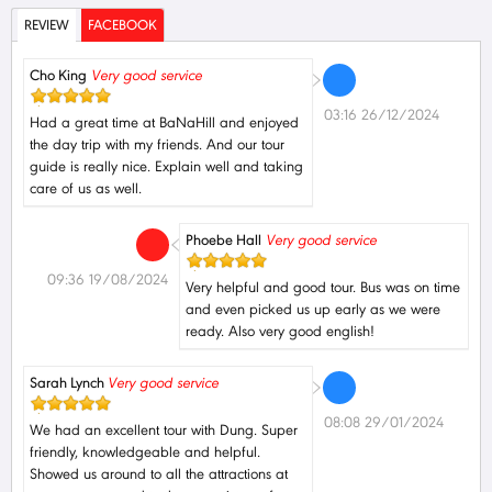
REVIEW
FACEBOOK
Cho King
Very good service
03:16 26/12/2024
Had a great time at BaNaHill and enjoyed
the day trip with my friends. And our tour
guide is really nice. Explain well and taking
care of us as well.
Phoebe Hall
Very good service
09:36 19/08/2024
Very helpful and good tour. Bus was on time
and even picked us up early as we were
ready. Also very good english!
Sarah Lynch
Very good service
08:08 29/01/2024
We had an excellent tour with Dung. Super
friendly, knowledgeable and helpful.
Showed us around to all the attractions at