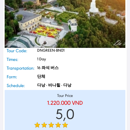
Tour Code:
DNGREEN-BN01
Times:
1 Day
Transportation:
16 좌석 버스
Form:
단체
Schedule:
다낭 - 바나힐 - 다낭
Tour Price
1.220.000
VND
5,0