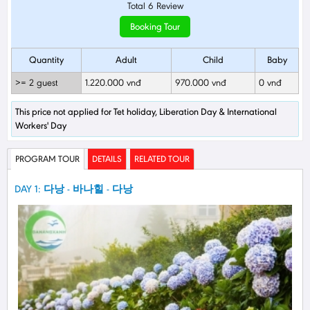
Total
6
Review
Booking Tour
Quantity
Adult
Child
Baby
>= 2 guest
1.220.000 vnđ
970.000 vnđ
0 vnđ
This price not applied for Tet holiday, Liberation Day & International
Workers' Day
PROGRAM TOUR
DETAILS
RELATED TOUR
DAY 1: 다낭 - 바나힐 - 다낭