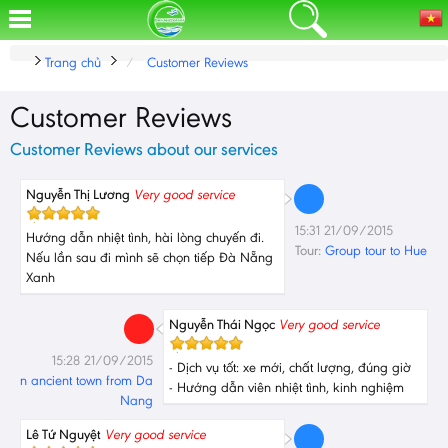
Trang chủ
Customer Reviews
Customer Reviews
Customer Reviews about our services
Nguyễn Thị Lương
Very good service
15:31 21/09/2015
Hướng dẫn nhiệt tình, hài lòng chuyến đi.
Tour:
Group tour to Hue
Nếu lần sau đi mình sẽ chọn tiếp Đà Nẵng
Xanh
Nguyễn Thái Ngọc
Very good service
15:28 21/09/2015
- Dịch vụ tốt: xe mới, chất lượng, đúng giờ
Hoi An ancient town from Da
- Hướng dẫn viên nhiệt tình, kinh nghiệm
Nang
Lê Tứ Nguyệt
Very good service