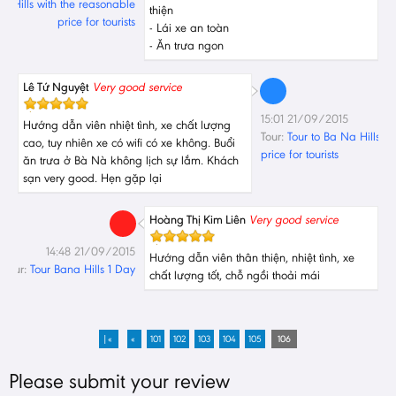
Na Hills with the reasonable
thiện
price for tourists
- Lái xe an toàn
- Ăn trưa ngon
Lê Tứ Nguyệt
Very good service
15:01 21/09/2015
Hướng dẫn viên nhiệt tình, xe chất lượng
Tour:
Tour to Ba Na Hills w
cao, tuy nhiên xe có wifi có xe không. Buổi
price for tourists
ăn trưa ở Bà Nà không lịch sự lắm. Khách
sạn very good. Hẹn gặp lại
Hoàng Thị Kim Liên
Very good service
14:48 21/09/2015
Hướng dẫn viên thân thiện, nhiệt tình, xe
Tour:
Tour Bana Hills 1 Day
chất lượng tốt, chỗ ngồi thoải mái
|«
«
101
102
103
104
105
106
Please submit your review