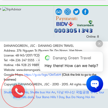
Online: 8
DANANGGREEN., JSC - DANANG GREEN TRAVEL
Address: 376 Nguyen Tri Phuong Str, Da Nang, Viet Nam
License: 48-145/2017/TCDL-GPLHQT
Danang Green Travel
Tel: +84 236 247 5555 - +84 236 650 6789
Hotline: +84 928 25 9889
Hey there! How can we help?
Website: www.danangxanh.com.vn - www.dananggreen.com
Google Maps:
https://g.co/kgs/GktTz6H
(Click the link to go to the
business)
Copyright DANANGGREEN., JSC - 2010 - 2015. All rights reserved.
Shuttle bus Ba Na
,
Shuttle bus Hoi An
,
다낭 바나산 국립공원 투어
,
Tour
Bana hills daily
,
Tour Bana Hills 1 Day
,
Bus Da Nang Hoi An