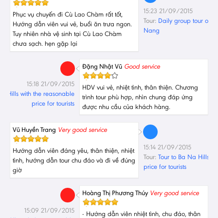
15:23 21/09/2015
Phục vụ chuyến đi Cù Lao Chàm rất tốt,
Tour:
Daily group tour of
Hướng dẫn viên vui vẻ, buổi ăn trưa ngon.
Nang
Tuy nhiên nhà vệ sinh tại Cù Lao Chàm
chưa sạch. hẹn gặp lại
Đặng Nhật Vũ
Good service
15:18 21/09/2015
HDV vui vẻ, nhiệt tình, thân thiện. Chương
Na Hills with the reasonable
trình tour phù hợp, nhìn chung đáp ứng
price for tourists
được nhu cầu của khách hàng.
Vũ Huyền Trang
Very good service
15:14 21/09/2015
Hướng dẫn viên đáng yêu, thân thiện, nhiệt
Tour:
Tour to Ba Na Hills w
tình, hướng dẫn tour chu đáo và đi về đúng
price for tourists
giờ
Hoàng Thị Phương Thúy
Very good service
15:09 21/09/2015
- Hướng dẫn viên nhiệt tình, chu đáo, thân