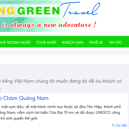
OUR TRONG NGÀY
TOUR GHÉP
KHÁCH SẠN
THUÊ XE
TIN TỨC
i tiếng Việt Nam chúng tôi muốn đang tải để du khách có
h
ao Chàm Quảng Nam
 một cụm đảo, về mặt hành chính trực thuộc xã đảo Tân Hiệp, thành phố
Quảng Nam, nằm cách bờ biển Cửa Đại 15 km và đã được UNESCO công
trữ sinh quyển thế giới.
Chi tiết