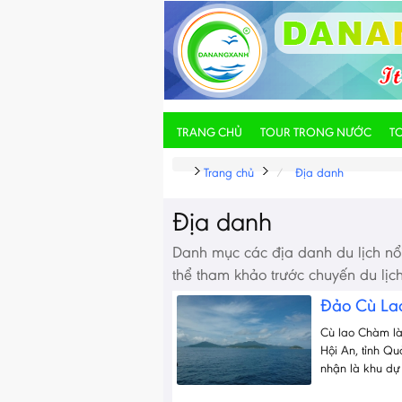
TRANG CHỦ
TOUR TRONG NƯỚC
T
Trang chủ
Địa danh
Địa danh
Danh mục các địa danh du lịch nổ
thể tham khảo trước chuyến du lịc
Đảo Cù L
Cù lao Chàm là
Hội An, tỉnh 
nhận là khu dự 