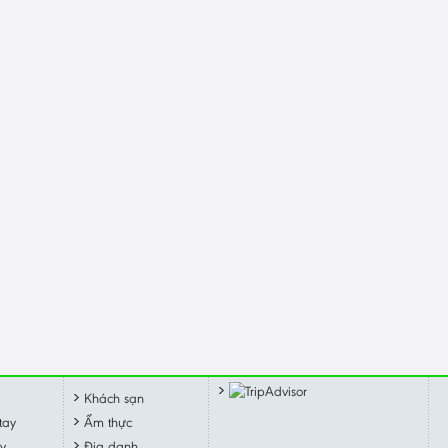
Khách sạn
tay
Ẩm thực
y
Địa danh