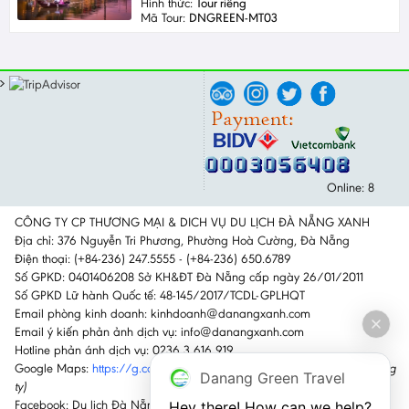
Hình thức:
Tour riêng
Mã Tour:
DNGREEN-MT03
Online: 8
CÔNG TY CP THƯƠNG MẠI & DICH VỤ DU LỊCH ĐÀ NẴNG XANH
Địa chỉ: 376 Nguyễn Tri Phương, Phường Hoà Cường, Đà Nẵng
Điện thoại: (+84-236) 247.5555 - (+84-236) 650.6789
Số GPKD: 0401406208 Sở KH&ĐT Đà Nẵng cấp ngày 26/01/2011
Số GPKD Lữ hành Quốc tế: 48-145/2017/TCDL-GPLHQT
Email phòng kinh doanh: kinhdoanh@danangxanh.com
Email ý kiến phản ảnh dịch vụ: info@danangxanh.com
Hotline phản ánh dịch vụ: 0236 3 616 919
Google Maps:
https://g.co/kgs/GktTz6H
(Nhấn vào link để đi đến công
Danang Green Travel
ty)
Facebook: Du lịch Đà Nẵng Xanh
Hey there! How can we help?