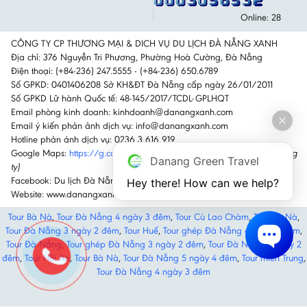
Online: 28
CÔNG TY CP THƯƠNG MẠI & DICH VỤ DU LỊCH ĐÀ NẴNG XANH
Địa chỉ: 376 Nguyễn Tri Phương, Phường Hoà Cường, Đà Nẵng
Điện thoại: (+84-236) 247.5555 - (+84-236) 650.6789
Số GPKD: 0401406208 Sở KH&ĐT Đà Nẵng cấp ngày 26/01/2011
Số GPKD Lữ hành Quốc tế: 48-145/2017/TCDL-GPLHQT
Email phòng kinh doanh: kinhdoanh@danangxanh.com
Email ý kiến phản ảnh dịch vụ: info@danangxanh.com
Hotline phản ánh dịch vụ: 0236 3 616 919
Google Maps:
https://g.co/kgs/GktTz6H
(Nhấn vào link để đi đến công
Danang Green Travel
ty)
Facebook: Du lịch Đà Nẵng Xanh
Hey there! How can we help?
Website: www.danangxanh.com
Tour Bà Nà
,
Tour Đà Nẵng 4 ngày 3 đêm
,
Tour Cù Lao Chàm
,
Tour Bà Nà
,
Tour Đà Nẵng 3 ngày 2 đêm
,
Tour Huế
,
Tour ghép Đà Nẵng 4 ngày 3 đêm
,
Tour Đà Nẵng
,
Tour ghép Đà Nẵng 3 ngày 2 đêm
,
Tour Đà Nẵng 3 ngày 2
đêm
,
Tour Hội An
,
Tour Bà Nà
,
Tour Đà Nẵng 5 ngày 4 đêm
,
Tour miền Trung
,
Tour Đà Nẵng 4 ngày 3 đêm