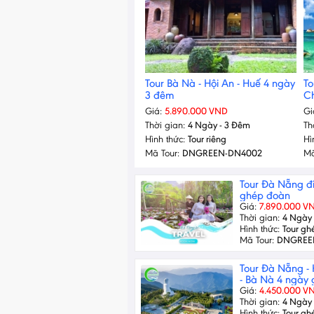
Tour Bà Nà - Hội An - Huế 4 ngày
To
3 đêm
C
Giá:
5.890.000 VND
Gi
Thời gian:
4 Ngày - 3 Đêm
Th
Hình thức:
Tour riêng
Hì
Mã Tour:
DNGREEN-DN4002
Mã
Tour Đà Nẵng đ
ghép đoàn
Giá:
7.890.000 V
Thời gian:
4 Ngày 
Hình thức:
Tour gh
Mã Tour:
DNGREE
Tour Đà Nẵng - 
- Bà Nà 4 ngày
Giá:
4.450.000 V
Thời gian:
4 Ngày 
Hình thức:
Tour gh