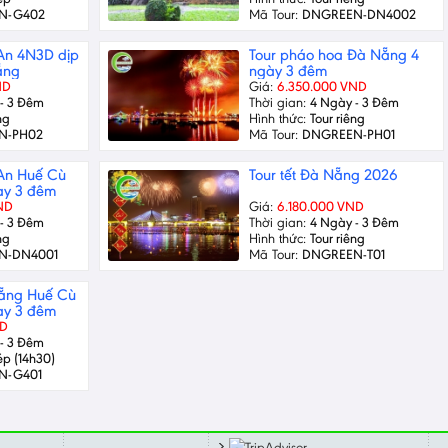
N-G402
Mã Tour:
DNGREEN-DN4002
 An 4N3D dịp
Tour pháo hoa Đà Nẵng 4
ẵng
ngày 3 đêm
ND
Giá:
6.350.000 VND
- 3 Đêm
Thời gian:
4 Ngày - 3 Đêm
ng
Hình thức:
Tour riêng
N-PH02
Mã Tour:
DNGREEN-PH01
 An Huế Cù
Tour tết Đà Nẵng 2026
ày 3 đêm
ND
Giá:
6.180.000 VND
- 3 Đêm
Thời gian:
4 Ngày - 3 Đêm
ng
Hình thức:
Tour riêng
N-DN4001
Mã Tour:
DNGREEN-T01
Nẵng Huế Cù
ày 3 đêm
ND
- 3 Đêm
ép (14h30)
N-G401