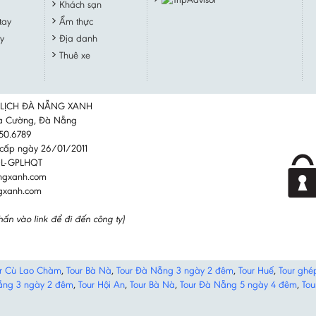
Khách sạn
tay
Ẩm thực
y
Địa danh
Thuê xe
 LỊCH ĐÀ NẴNG XANH
oà Cường, Đà Nẵng
650.6789
cấp ngày 26/01/2011
CDL-GPLHQT
ngxanh.com
ngxanh.com
hấn vào link để đi đến công ty)
r Cù Lao Chàm
,
Tour Bà Nà
,
Tour Đà Nẵng 3 ngày 2 đêm
,
Tour Huế
,
Tour ghé
ẵng 3 ngày 2 đêm
,
Tour Hội An
,
Tour Bà Nà
,
Tour Đà Nẵng 5 ngày 4 đêm
,
Tou