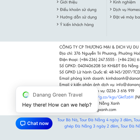
Giới thiệu
Kinh nghiệm
Điều khoản sử dụng
Dịch vụ Homes
Hướng dẫn sử dụng
Đặt vé máy ba
Ý kiến khách hàng
CÔNG TY CP THƯƠNG MẠI & DICH VỤ DU
Địa chỉ: 376 Nguyễn Tri Phương, Phường H
Điện thoại: (+84-236) 247.5555 - (+84-236) 
Số GPKD: 0401406208 Sở KH&ĐT Đà Nẵng 
Số GPKD Lữ hành Quốc tế: 48-145/2017/T
Email phòng kinh doanh: kinhdoanh@dana
Email ý kiến phản ảnh dịch vụ: info@dana
Hotline phản ánh dịch vụ: 0236 3 616 919
Danang Green Travel
Google Maps:
https://g.co/kgs/GktTz6H
(N
Facebook: Du lịch Đà Nẵng Xanh
Hey there! How can we help?
Website: www.danangxanh.com
Tour Bà Nà
,
Tour Đà Nẵng 4 ngày 3 đêm
,
Tou
ghép Đà Nẵng 3 ngày 2 đêm
,
Tour Đà N