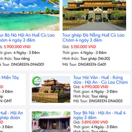
ur Bà Nà Hội An Huế Cù Lao
Tour ghép Đà Nẵng Huế Cù Lao
hàm 4 ngày 3 đêm
Chàm 4 ngày 3 đêm
á:
5.900.000 VND
Giá:
5.150.000 VND
ời gian:
4 Ngày - 3 Đêm
Thời gian:
4 Ngày - 3 Đêm
nh thức:
Tour riêng
Hình thức:
Tour ghép (14h30)
 Tour:
DNGREEN-DN4001
Mã Tour:
DNGREEN-G401
i Miền Tây
Tour Hải Vân - Huế - Rừng
dừa - Hội An - Cù Lao Chàm
4 ngày
ND
Giá:
4.990.000 VND
- 3 Đêm
Thời gian:
4 Ngày - 3 Đêm
ép
Hình thức:
Tour riêng
N-GMT
Mã Tour:
DNGREEN-DN4003
Huế - Hội An
Tour Bà Nà - Hội An - Huế 4
 ghép đoàn
ngày 3 đêm
ND
Giá:
5.890.000 VND
- 3 Đêm
Thời gian:
4 Ngày - 3 Đêm
ép
Hình thức:
Tour riêng