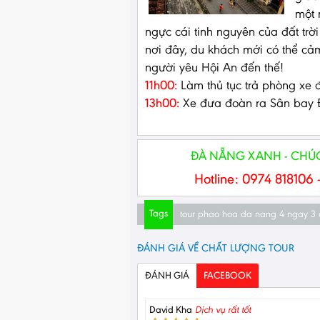
một 
ngực cái tinh nguyên của đất tr
nơi đây, du khách mới có thể cả
người yêu Hội An đến thế!
11h00:
Làm thủ tục trả phòng xe
13h00:
Xe đưa đoàn ra Sân bay Đ
ĐÀ NẴNG XANH - CHÚC
Hotline: 0974 818106 
Tags
tour phao hoa da nang 4 ngay 3
ĐÁNH GIÁ VỀ CHẤT LƯỢNG TOUR
ĐÁNH GIÁ
FACEBOOK
David Kha
Dịch vụ rất tốt