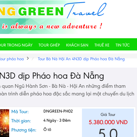
OUR TRONG NGÀY
TOUR GHÉP
KHÁCH SẠN
THUÊ XE
TIN TỨC
Tour pháo hoa
Tour Bà Nà Hội An 4N3D dịp Pháo hoa Đà Nẵng
4N3D dịp Pháo hoa Đà Nẵng
 quan Ngũ Hành Sơn - Bà Nà - Hội An những điểm tham
màn trình diễn pháo hoa đặc sắc mang lại một chuyến du lịch
Mã Tour:
DNGREEN-PH02
Giá Tour
Thời gian:
4 Ngày - 3 Đêm
5.380.000
VND
5,0
Phương tiện:
Ô tô