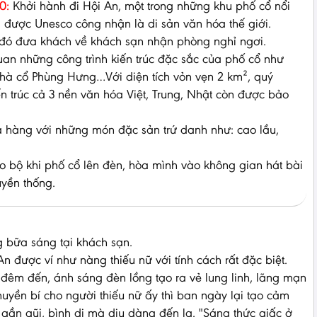
0:
Khởi hành đi Hội An, một trong những khu phố cổ nổi
g được Unesco công nhận là di sản văn hóa thế giới.
đó đưa khách về khách sạn nhận phòng nghỉ ngơi.
n những công trình kiến trúc đặc sắc của phố cổ như
hà cổ Phùng Hưng…Với diện tích vỏn vẹn 2 km², quý
 trúc cả 3 nền văn hóa Việt, Trung, Nhật còn được bảo
 hàng với những món đặc sản trứ danh như: cao lầu,
 bộ khi phố cổ lên đèn, hòa mình vào không gian hát bài
uyền thống.
 bữa sáng tại khách sạn.
An được ví như nàng thiếu nữ với tính cách rất đặc biệt.
đêm đến, ánh sáng đèn lồng tạo ra vẻ lung linh, lãng mạn
uyền bí cho người thiếu nữ ấy thì ban ngày lại tạo cảm
 gần gũi, bình dị mà dịu dàng đến lạ. "Sáng thức giấc ở