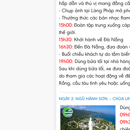
hấp dẫn và thú vị mang đẳng cấ
- Chụp ảnh tại Làng Pháp mô ph
- Thưởng thức các bản nhạc flam
15h00:
Đoàn tập trung xuống cáp t
thế giới.
15h30:
Khởi hành về Đà Nẵng
16h30:
Đến Đà Nẵng, đưa đoàn v
- Buổi chiều khách tự do tắm bi
19h00:
Dùng bữa tối tại nhà hàn
Sau khi dùng bữa tối, xe đưa đo
do tham gia các hoạt động về đê
Rồng, cầu tàu tình yêu hoặc uố
NGÀY 2: NGŨ HÀNH SƠN – CHÙA LI
Dùng
09h
09h3
chiê