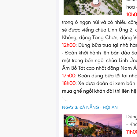
hoa 
10h0
trong 6 ngọn núi và có nhiều côn
sẽ được viếng chùa Linh Ứng 2,
Không, động Tàng Chơn, động 
12h00
: Dùng bữa trưa tại nhà hà
- Đoàn khởi hành lên bán đảo Sơ
một trong bốn ngôi chùa Linh Ứ
Âm Bồ Tát cao nhất đông Nam Á
17h00:
Đoàn dùng bữa tối tại nh
18h00
: Xe đưa đoàn đi xem bắn
mua ghế ngồi khán đài thì liên hệ
NGÀY 3: ĐÀ NẴNG - HỘI AN
Dùng
- Kh
11h0