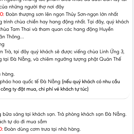
của những người thợ nơi đây
0:
Đoàn thượng sơn lên ngọn Thủy Sơn-ngọn lớn nhất
g trình chùa chiền hay hang động nhất. Tại đây, quý khách
 chùa Tam Thai và tham quan các hang động Huyền
Vân Thông…
ng
n Trà, tại đây quý khách sẽ được viếng chùa Linh Ứng 3,
ng tại Đà Nẵng, và chiêm ngưỡng tượng phật Quán Thế
à hàng.
 pháo hoa quốc tế Đà Nẵng
(nếu quý khách có nhu cầu
 công ty đặt mua, chi phí vé khách tự túc)
 bữa sáng tại khách sạn. Trả phòng khách sạn Đà Nẵng.
ách tự do đi mua sắm
0:
Đoàn dùng cơm trưa tại nhà hàng.