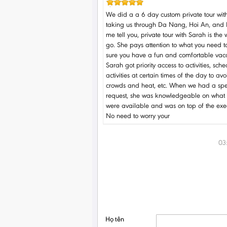
We did a a 6 day custom private tour wit
taking us through Da Nang, Hoi An, and 
me tell you, private tour with Sarah is the 
go. She pays attention to what you need 
sure you have a fun and comfortable vaca
Sarah got priority access to activities, sch
activities at certain times of the day to avo
crowds and heat, etc. When we had a spe
request, she was knowledgeable on what 
were available and was on top of the exe
No need to worry your
03
Họ tên