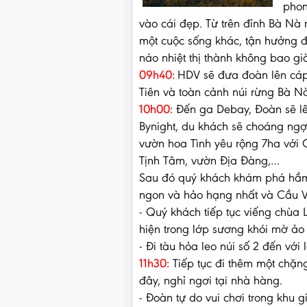
phon
vào cái đẹp. Từ trên đỉnh Bà Nà
một cuộc sống khác, tận hưởng 
náo nhiệt thị thành không bao gi
09h40:
HDV sẽ đưa đoàn lên cáp 
Tiên và toàn cảnh núi rừng Bà N
10h00:
Đến ga Debay, Đoàn sẽ lên
Bynight, du khách sẽ choáng ngợp
vườn hoa Tình yêu rộng 7ha vớ
Tịnh Tâm, vườn Địa Đàng,…
Sau đó quý khách khám phá hầm r
ngon và hảo hạng nhất và Cầu 
- Quý khách tiếp tục viếng chùa
hiện trong lớp sương khói mờ ả
- Đi tàu hỏa leo núi số 2 đến với
11h30:
Tiếp tục đi thêm một chặng
đây, nghỉ ngơi tại nhà hàng.
- Đoàn tự do vui chơi trong khu gi