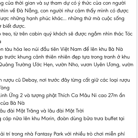
g của thời gian và sự tham dự có ý thức của con người
 nhìn về Đà Nẵng, con người như cảm thấy mình có được
được những hạnh phúc khác... những thứ mà cuộc sống
ờ biết được.
treo, từ trên cabin quý khách sẽ được ngắm nhìn thác Tóc
à
 tàu hỏa leo núi đầu tiên Việt Nam để lên khu Bà Nà
 trước khung cảnh thiên nhiên đẹp tựa trong tranh ở khu
i Quảng Trường Ước Hẹn, vườn Nho, vươn Uyên Ương, vườn
ượu cũ Debay, nơi trước đây từng cất giữ các loại rượu
Vàng
 Linh Ứng 2 và tượng phật Thích Ca Mâu Ni cao 27m ẩn
o của Bà Nà
 lâu đài Mặt Trăng và lâu đài Mặt Trời
 cáp nữa lên khu Morin, đoàn dùng bữa trưa buffet tại
ải trí trong nhà Fantasy Park với nhiều trò chơi miễn phí