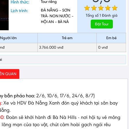
Hình thức:
Tour riêng
Lịch trình:
ĐÀ NẴNG – SƠN
Tổng số
1
Đánh giá
TRÀ- NON NƯỚC –
HỘI AN – BÀ NÀ
Đặt Tour
Người lớn
Trẻ em
Em bé
vnđ
3.766.000 vnđ
0 vnđ
ài
IÊN QUAN
y bắn pháo hoa:
2/6, 10/6, 17/6, 24/6, 8/7)
g:
Xe và HDV Đà Nẵng Xanh đón quý khách tại sân bay
Nẵng.
30
: Đoàn sẽ khởi hành đi Bà Nà Hills - nơi hội tụ vẻ mông
, lãng mạn của tạo vật, chút cảm hoài gạch ngói rêu