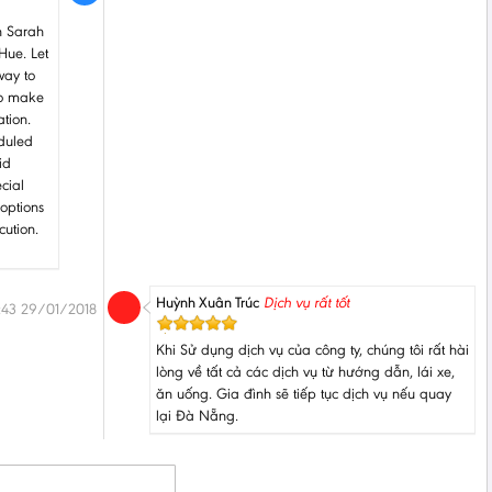
h Sarah
Hue. Let
way to
to make
tion.
eduled
id
cial
options
cution.
Huỳnh Xuân Trúc
Dịch vụ rất tốt
:43 29/01/2018
Khi Sử dụng dịch vụ của công ty, chúng tôi rất hài
lòng về tất cả các dịch vụ từ hướng dẫn, lái xe,
ăn uống. Gia đình sẽ tiếp tục dịch vụ nếu quay
lại Đà Nẵng.