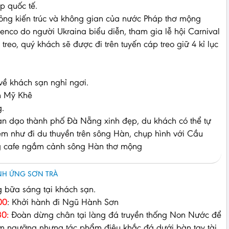
p quốc tế.
ỏng kiến trúc và không gian của nước Pháp thơ mộng
enco do người Ukraina biểu diễn, tham gia lễ hội Carnival
reo, quý khách sẽ được đi trên tuyến cáp treo giữ 4 kỉ lục
ề khách sạn nghỉ ngơi.
ển Mỹ Khê
g.
àn dạo thành phố Đà Nẵng xinh đẹp, du khách có thể tự
m như đi du thuyền trên sông Hàn, chụp hình với Cầu
ng cafe ngắm cảnh sông Hàn thơ mộng
NH ỨNG SƠN TRÀ
 bữa sáng tại khách sạn.
00
: Khởi hành đi Ngũ Hành Sơn
0:
Đoàn dừng chân tại làng đá truyền thống Non Nước để
m ngưỡng nhưng tác phẩm điêu khắc đá dưới bàn tay tài