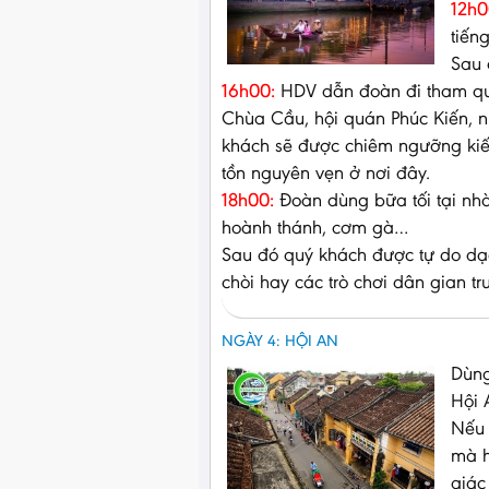
12h0
tiến
Sau 
16h00:
HDV dẫn đoàn đi tham qua
Chùa Cầu, hội quán Phúc Kiến, n
khách sẽ được chiêm ngưỡng kiến
tồn nguyên vẹn ở nơi đây.
18h00:
Đoàn dùng bữa tối tại nhà
hoành thánh, cơm gà…
Sau đó quý khách được tự do dạo
chòi hay các trò chơi dân gian tr
NGÀY 4: HỘI AN
Dùng
Hội 
Nếu 
mà h
giác