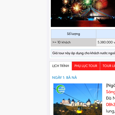
Số lượng
>= 10 khách
5.380.000 
Giá tour này áp dụng cho khách nước ngo
LỊCH TRÌNH
PHỤ LỤC TOUR
TOUR L
NGÀY 1: BÀ NÀ
(Ngà
Sán
Đà 
08h
lung