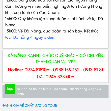
đậm hượng vị miền biển, nghỉ ngơi tận hưởng không
khí trong lành của đảo Chàm.
14h00:
Quý khách tập trung đoàn khởi hành về lại Đà
Nẵng
15h00:
Về Đà Nẵng, đưa đoàn ra sân bay. Kết thúc
tour Đà nẵng 4 ngày 3 đêm
ĐÀ NẴNG XANH - CHÚC QUÝ KHÁCH CÓ CHUYẾN
THAM QUAN VUI VẺ !
Hotline: 0974 818106 - 0988 159 152 - 0913 81 81
07 - 0946 333 006
Tags
tour ba na hoi an hue cu lao cham
,
tour da nang 4 ngay 3
dem
ĐÁNH GIÁ VỀ CHẤT LƯỢNG TOUR