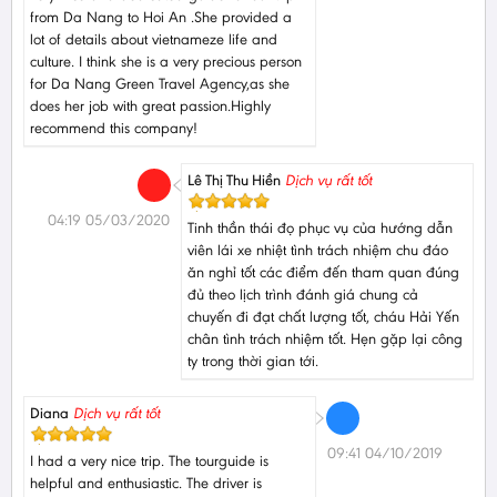
from Da Nang to Hoi An .She provided a
lot of details about vietnameze life and
culture. I think she is a very precious person
for Da Nang Green Travel Agency,as she
does her job with great passion.Highly
recommend this company!
Lê Thị Thu Hiền
Dịch vụ rất tốt
04:19 05/03/2020
Tinh thần thái đọ phục vụ của hướng dẫn
viên lái xe nhiệt tình trách nhiệm chu đáo
ăn nghỉ tốt các điểm đến tham quan đúng
đủ theo lịch trình đánh giá chung cả
chuyến đi đạt chất lượng tốt, cháu Hải Yến
chân tình trách nhiệm tốt. Hẹn gặp lại công
ty trong thời gian tới.
Diana
Dịch vụ rất tốt
09:41 04/10/2019
I had a very nice trip. The tourguide is
helpful and enthusiastic. The driver is