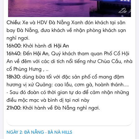
Chiều:
Xe và HDV Đà Nẵng Xanh đón khách tại sân
bay Đà Nẵng, đưa khách về nhận phòng khách sạn
nghỉ ngơi.
16h00:
Khởi hành đi
Hội An
16h40:
Đến
Hội An
, Quý khách tham quan Phố Cổ Hội
An về đêm với các di tích nổi tiếng như Chùa Cầu, nhà
cổ Phùng Hưng , ..
18h30:
dùng bữa tối với đặc sản phố cổ mang đậm
hương vị xứ Quảng: cao lầu, cơm gà, hoành thánh….
- Sau đó đoàn có thời gian tự do để cảm nhận những
điều mộc mạc và bình dị tại nơi này
21h00:
Khởi hành về Đà Nẵng nghỉ ngơi.
NGÀY 2: ĐÀ NẴNG - BÀ NÀ HILLS