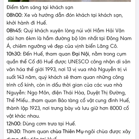
Điểm tâm sáng tại khách sạn
08h00:
Xe và hướng dẫn đón khách tại khách sạn,
khởi hành đi Huế.
08h45:
Quý khách xuyên lòng núi với Hầm Hải Vân
dài hơn 6km là hầm đường bộ lớn nhất tại Đông Nam
Á, chiêm ngưỡng vẻ đẹp của vịnh biển Lăng Cô.
10h30:
Đến Huế, tham quan
Đại Nội
, nằm trong cụm
quần thể Cố đô Huế được UNESCO công nhận di sản
văn hóa thế giới 1993, nơi 13 vị vua nhà Nguyễn trị vì
suốt 143 năm, quý khách sẽ tham quan những công
trình cổ kính, còn in dấu thời gian của các vua nhà
Nguyễn: Ngọ Môn, điện Thái Hòa, Duyệt Thị Đường,
Thế Miếu…tham quan Bảo tàng cổ vật cung đình Huế,
thành lập 1923, nơi trưng bày và lưu giữ hơn 8000 cổ
vật khác nhau.
12h00:
Dùng cơm trưa tại Huế.
13h30:
Tham quan
chùa Thiên Mụ
-ngôi chùa được xây
dựng đầu tiên tại Huế.