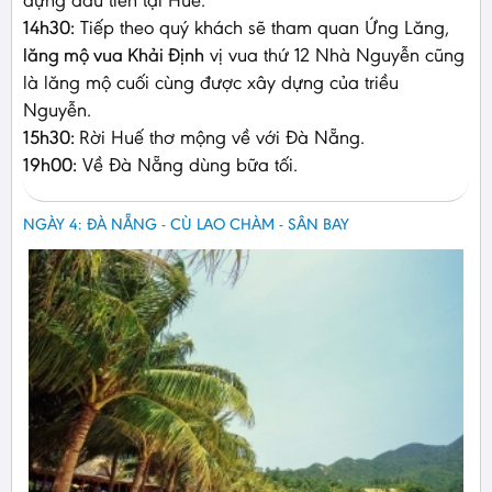
14h30:
Tiếp theo quý khách sẽ tham quan Ứng Lăng,
lăng mộ vua Khải Định
vị vua thứ 12 Nhà Nguyễn cũng
là lăng mộ cuối cùng được xây dựng của triều
Nguyễn.
15h30:
Rời Huế thơ mộng về với Đà Nẵng.
19h00:
Về Đà Nẵng dùng bữa tối.
NGÀY 4: ĐÀ NẴNG - CÙ LAO CHÀM - SÂN BAY