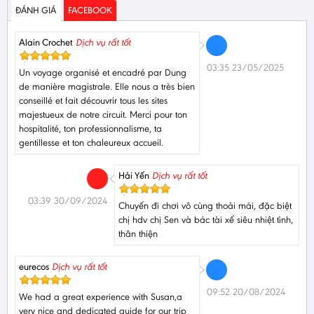
ĐÁNH GIÁ
FACEBOOK
Alain Crochet
Dịch vụ rất tốt
03:35 23/05/2025
Un voyage organisé et encadré par Dung
de manière magistrale. Elle nous a très bien
conseillé et fait découvrir tous les sites
majestueux de notre circuit. Merci pour ton
hospitalité, ton professionnalisme, ta
gentillesse et ton chaleureux accueil.
Hải Yến
Dịch vụ rất tốt
03:39 30/09/2024
Chuyến đi chơi vô cùng thoải mái, đặc biệt
chị hdv chị Sen và bác tài xế siêu nhiệt tình,
thân thiện
eurecos
Dịch vụ rất tốt
09:52 20/08/2024
We had a great experience with Susan,a
very nice and dedicated guide for our trip