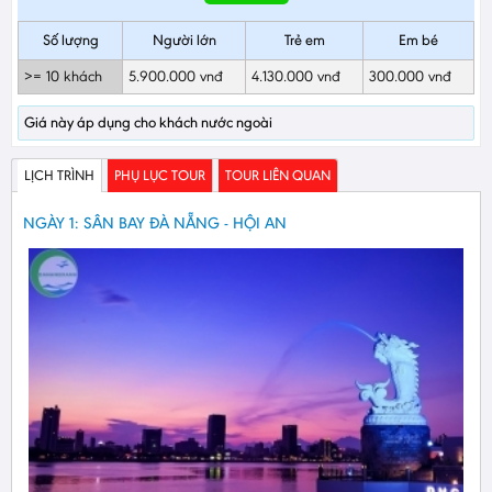
Số lượng
Người lớn
Trẻ em
Em bé
>= 10 khách
5.900.000 vnđ
4.130.000 vnđ
300.000 vnđ
Giá này áp dụng cho khách nước ngoài
LỊCH TRÌNH
PHỤ LỤC TOUR
TOUR LIÊN QUAN
NGÀY 1: SÂN BAY ĐÀ NẴNG - HỘI AN