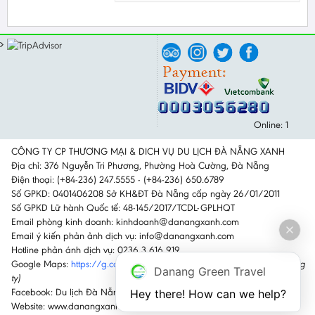
Online: 1
CÔNG TY CP THƯƠNG MẠI & DICH VỤ DU LỊCH ĐÀ NẴNG XANH
Địa chỉ: 376 Nguyễn Tri Phương, Phường Hoà Cường, Đà Nẵng
Điện thoại: (+84-236) 247.5555 - (+84-236) 650.6789
Số GPKD: 0401406208 Sở KH&ĐT Đà Nẵng cấp ngày 26/01/2011
Số GPKD Lữ hành Quốc tế: 48-145/2017/TCDL-GPLHQT
Email phòng kinh doanh: kinhdoanh@danangxanh.com
Email ý kiến phản ảnh dịch vụ: info@danangxanh.com
Hotline phản ánh dịch vụ: 0236 3 616 919
Google Maps:
https://g.co/kgs/GktTz6H
(Nhấn vào link để đi đến công
Danang Green Travel
ty)
Facebook: Du lịch Đà Nẵng Xanh
Hey there! How can we help?
Website: www.danangxanh.com