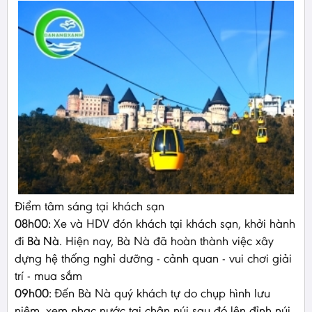
Điểm tâm sáng tại khách sạn
08h00:
Xe và HDV đón khách tại khách sạn, khởi hành
đi
Bà Nà
. Hiện nay, Bà Nà đã hoàn thành việc xây
dựng hệ thống nghỉ dưỡng - cảnh quan - vui chơi giải
trí - mua sắm
09h00:
Đến Bà Nà quý khách tự do chụp hình lưu
niệm, xem nhạc nước tại chân núi sau đó lên đỉnh núi