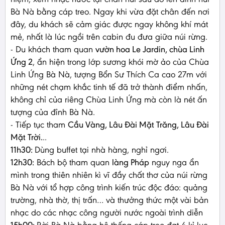
Bà Nà bằng cáp treo. Ngay khi vừa đặt chân đến nơi
đây, du khách sẽ cảm giác được ngay không khí mát
mẻ, nhất là lúc ngồi trên cabin đu đưa giữa núi rừng.
- Du khách tham quan
vườn hoa Le Jardin,
chùa Linh
Ứng 2
, ẩn hiện trong lớp sương khói mờ ảo của Chùa
Linh Ứng Bà Nà, tượng Bổn Sư Thích Ca cao 27m với
những nét chạm khắc tinh tế đã trở thành điểm nhấn,
không chỉ của riêng Chùa Linh Ứng mà còn là nét ấn
tượng của đỉnh Bà Nà.
- Tiếp tục tham
Cầu Vàng, Lâu Đài Mặt Trăng, Lâu Đài
Mặt Trời.
..
11h30:
Dùng buffet tại nhà hàng, nghỉ ngơi.
12h30:
Bách bộ tham quan
làng Pháp
nguy nga ẩn
mình trong thiên nhiên kì vĩ đầy chất thơ của núi rừng
Bà Nà với tổ hợp công trình kiến trúc độc đáo: quảng
trường, nhà thờ, thị trấn… và thưởng thức một vài bản
nhạc do các nhạc công người nước ngoài trình diễn
15h00:
Rời Bà Nà bằng hệ thống cáp treo đạt 4 kỉ lục