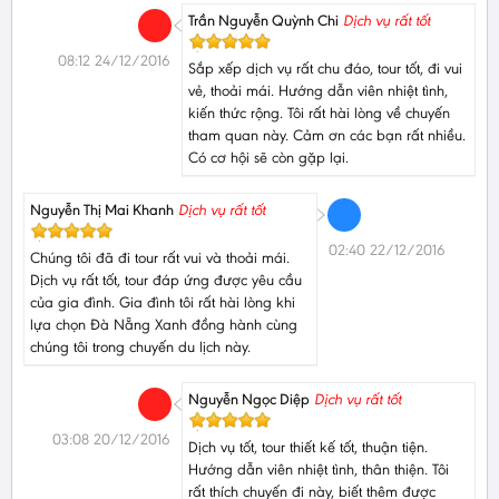
Trần Nguyễn Quỳnh Chi
Dịch vụ rất tốt
08:12 24/12/2016
Sắp xếp dịch vụ rất chu đáo, tour tốt, đi vui
vẻ, thoải mái. Hướng dẫn viên nhiệt tình,
kiến thức rộng. Tôi rất hài lòng về chuyến
tham quan này. Cảm ơn các bạn rất nhiều.
Có cơ hội sẽ còn gặp lại.
Nguyễn Thị Mai Khanh
Dịch vụ rất tốt
02:40 22/12/2016
Chúng tôi đã đi tour rất vui và thoải mái.
Dịch vụ rất tốt, tour đáp ứng được yêu cầu
của gia đình. Gia đình tôi rất hài lòng khi
lựa chọn Đà Nẵng Xanh đồng hành cùng
chúng tôi trong chuyến du lịch này.
Nguyễn Ngọc Diệp
Dịch vụ rất tốt
03:08 20/12/2016
Dịch vụ tốt, tour thiết kế tốt, thuận tiện.
Hướng dẫn viên nhiệt tình, thân thiện. Tôi
rất thích chuyến đi này, biết thêm được