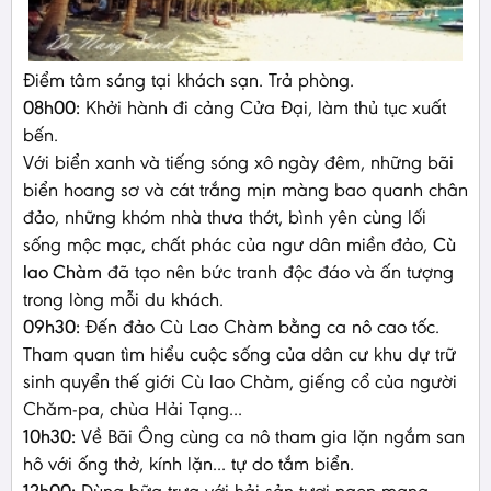
Điểm tâm sáng tại khách sạn. Trả phòng.
08h00:
Khởi hành đi cảng Cửa Đại, làm thủ tục xuất
bến.
Với biển xanh và tiếng sóng xô ngày đêm, những bãi
biển hoang sơ và cát trắng mịn màng bao quanh chân
đảo, những khóm nhà thưa thớt, bình yên cùng lối
sống mộc mạc, chất phác của ngư dân miền đảo,
Cù
lao Chàm
đã tạo nên bức tranh độc đáo và ấn tượng
trong lòng mỗi du khách.
09h30:
Đến đảo Cù Lao Chàm bằng ca nô cao tốc.
Tham quan tìm hiểu cuộc sống của dân cư khu dự trữ
sinh quyển thế giới Cù lao Chàm, giếng cổ của người
Chăm-pa, chùa Hải Tạng...
10h30:
Về Bãi Ông cùng ca nô tham gia lặn ngắm san
hô với ống thở, kính lặn... tự do tắm biển.
12h00:
Dùng bữa trưa với hải sản tươi ngon mang