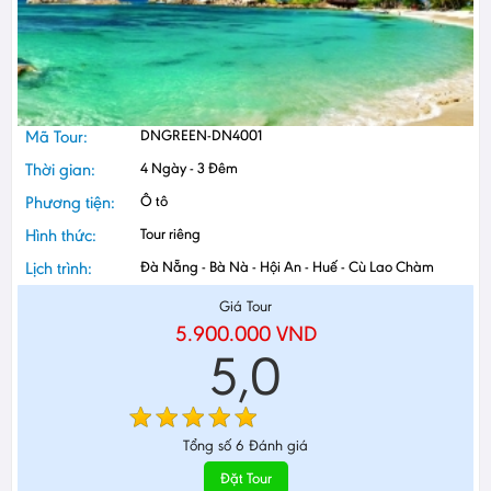
Mã Tour:
DNGREEN-DN4001
Thời gian:
4 Ngày - 3 Đêm
Phương tiện:
Ô tô
Hình thức:
Tour riêng
Lịch trình:
Đà Nẵng - Bà Nà - Hội An - Huế - Cù Lao Chàm
Giá Tour
5.900.000
VND
5,0
Tổng số
6
Đánh giá
Đặt Tour