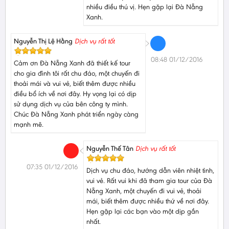
nhiều điều thú vị. Hẹn gặp lại Đà Nẵng
Xanh.
Nguyễn Thị Lệ Hằng
Dịch vụ rất tốt
08:48 01/12/2016
Cảm ơn Đà Nẵng Xanh đã thiết kế tour
cho gia đình tôi rất chu đáo, một chuyến đi
thoải mái và vui vẻ, biết thêm được nhiều
điều bổ ích về nơi đây. Hy vọng lại có dịp
sử dụng dịch vụ của bên công ty mình.
Chúc Đà Nẵng Xanh phát triển ngày càng
mạnh mẽ.
Nguyễn Thế Tân
Dịch vụ rất tốt
07:35 01/12/2016
Dịch vụ chu đáo, hướng dẫn viên nhiệt tình,
vui vẻ. Rất vui khi đã tham gia tour của Đà
Nẵng Xanh, một chuyến đi vui vẻ, thoải
mái, biết thêm được nhiều thứ về nơi đây.
Hẹn gặp lại các bạn vào một dịp gần
nhất.