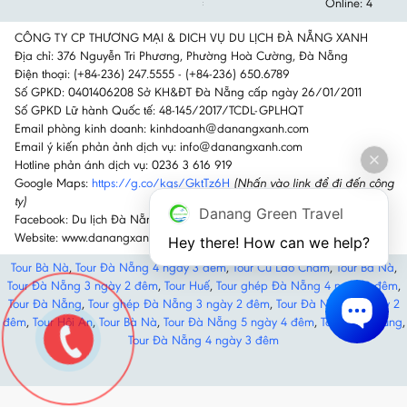
Online: 4
CÔNG TY CP THƯƠNG MẠI & DICH VỤ DU LỊCH ĐÀ NẴNG XANH
Địa chỉ: 376 Nguyễn Tri Phương, Phường Hoà Cường, Đà Nẵng
Điện thoại: (+84-236) 247.5555 - (+84-236) 650.6789
Số GPKD: 0401406208 Sở KH&ĐT Đà Nẵng cấp ngày 26/01/2011
Số GPKD Lữ hành Quốc tế: 48-145/2017/TCDL-GPLHQT
Email phòng kinh doanh: kinhdoanh@danangxanh.com
Email ý kiến phản ảnh dịch vụ: info@danangxanh.com
Hotline phản ánh dịch vụ: 0236 3 616 919
Google Maps:
https://g.co/kgs/GktTz6H
(Nhấn vào link để đi đến công
ty)
Danang Green Travel
Facebook: Du lịch Đà Nẵng Xanh
Website: www.danangxanh.com
Hey there! How can we help?
Tour Bà Nà
,
Tour Đà Nẵng 4 ngày 3 đêm
,
Tour Cù Lao Chàm
,
Tour Bà Nà
,
Tour Đà Nẵng 3 ngày 2 đêm
,
Tour Huế
,
Tour ghép Đà Nẵng 4 ngày 3 đêm
,
Tour Đà Nẵng
,
Tour ghép Đà Nẵng 3 ngày 2 đêm
,
Tour Đà Nẵng 3 ngày 2
đêm
,
Tour Hội An
,
Tour Bà Nà
,
Tour Đà Nẵng 5 ngày 4 đêm
,
Tour miền Trung
,
Tour Đà Nẵng 4 ngày 3 đêm