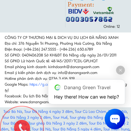
Online: 12
CÔNG TY CP THƯƠNG MẠI & DICH VỤ DU LỊCH ĐÀ NẴNG XANH
Địa chỉ: 376 Nguyễn Tri Phương, Phường Hoà Cường, Đà Nẵng
Điện thoại: (+84-236) 247.5555 - (+84-236) 650.6789
Số GPKD: 0401406208 Sở KH&ĐT Đà Nẵng cấp ngày 26/01/2011
Số GPKD Lữ hành Quốc tế: 48-145/2017/TCDL-GPLHQT
Email phòng kinh doanh: kinhdoanh@danangxanh.com
Email ý kiến phản ảnh dịch vụ: info@danangxanh.com
Hotline phản ánh dịch vụ: 0236 3 616 919
Google Maps:
https://g.co/kgs/GktTz6H
(Nhấn vào link để đi đến công
Danang Green Travel
ty)
Facebook: Du lịch Đà Nẵng Xanh
Hey there! How can we help?
Website: www.danangxanh.com
Tour Bà Nà
,
Tour Đà Nẵng 4 ngày 3 đêm
,
Tour Cù Lao Chàm
,
Tour Bà Nà
,
Tour Đà Nẵng 3 ngày 2 đêm
,
Tour Huế
,
Tour ghép Đà Nẵng 4 ngày 3 đêm
,
Tour Đà Nẵng
,
Tour ghép Đà Nẵng 3 ngày 2 đêm
,
Tour Đà Nẵng 3 ngày 2
đêm
,
Tour Hội An
,
Tour Bà Nà
,
Tour Đà Nẵng 5 ngày 4 đêm
,
Tour miền Trung
,