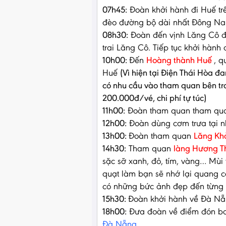
07h45:
Đoàn khởi hành đi Huế tr
đèo đường bộ dài nhất Đông Nam
08h30:
Đoàn đến vịnh Lăng Cô đ
trai Lăng Cô. Tiếp tục khởi hành 
10h00:
Đến
Hoàng thành Huế
, q
Huế
(Vì hiện tại Điện Thái Hòa 
có nhu cầu vào tham quan bên tro
200.000đ/vé, chi phí tự túc)
11h00:
Đoàn tham quan tham q
12h00:
Đoàn dùng cơm trưa tại n
13h00:
Đoàn tham quan
Lăng Khả
14h30:
Tham quan
làng Hương T
sặc sỡ xanh, đỏ, tím, vàng… Mù
quạt làm bạn sẽ nhớ lại quang c
có những bức ảnh đẹp đến từng
15h30:
Đoàn khởi hành về Đà N
18h00:
Đưa đoàn về điểm đón ban
Đà Nẵng