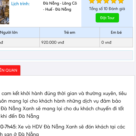
Lịch trình:
Đà Nẵng - Lăng Cô
Tổng số
10
Đánh giá
- Huế - Đà Nẵng
Đặt Tour
Người lớn
Trẻ em
Em bé
nđ
920.000 vnđ
0 vnđ
IÊN QUAN
 cam kết khởi hành đúng thời gian và thường xuyên, tiêu
luôn mang lại cho khách hành những dịch vụ đảm bảo
 Đà Nẵng Xanh sẽ mang lại cho du khách chuyến đi tốt
 khi đến Đà Nẵng
0-7h45:
Xe và HDV Đà Nẵng Xanh sẽ đón khách tại các
h sạn ở Đà Nẵng