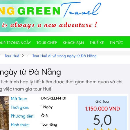
OUR TRONG NGÀY
TOUR GHÉP
KHÁCH SẠN
THUÊ XE
TIN TỨC
Tour Huế
Tour Huế đi về trong ngày từ Đà Nẵng
g ngày từ Đà Nẵng
ịch trình hợp lý tiết kiệm được thời gian tham quan và chi
g việc tham gia tour Huế
Mã Tour:
DNGREEN-H01
Giá Tour
Thời gian:
1 Ngày
1.150.000
VND
5,0
Phương tiện:
Ôtô
Hình thức:
Tour riêng