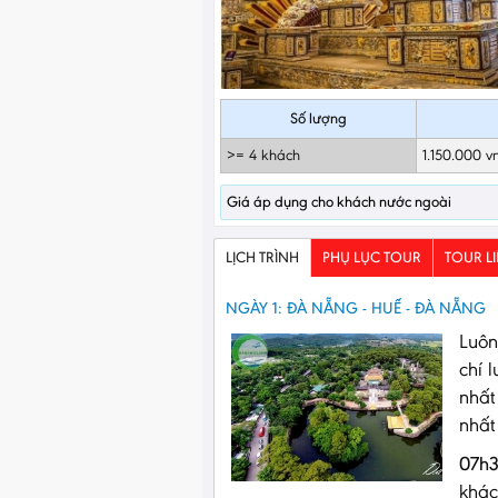
Số lượng
>= 4 khách
1.150.000 v
Giá áp dụng cho khách nước ngoài
LỊCH TRÌNH
PHỤ LỤC TOUR
TOUR L
NGÀY 1: ĐÀ NẴNG - HUẾ - ĐÀ NẴNG
Luôn
chí 
nhất
nhất
07h3
khác