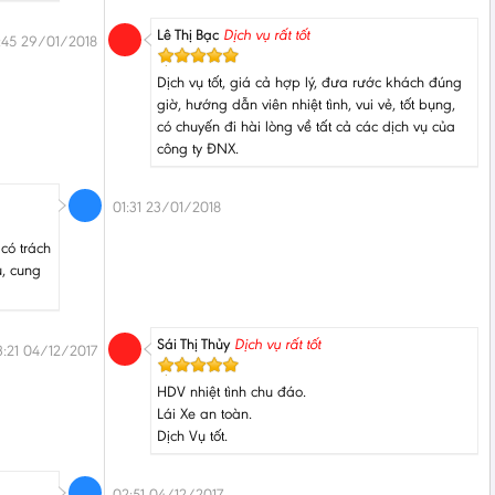
Lê Thị Bạc
Dịch vụ rất tốt
:45 29/01/2018
Dịch vụ tốt, giá cả hợp lý, đưa rước khách đúng
giờ, hướng dẫn viên nhiệt tình, vui vẻ, tốt bụng,
có chuyến đi hài lòng về tất cả các dịch vụ của
công ty ĐNX.
01:31 23/01/2018
 có trách
u, cung
Sái Thị Thủy
Dịch vụ rất tốt
3:21 04/12/2017
HDV nhiệt tình chu đáo.
Lái Xe an toàn.
Dịch Vụ tốt.
02:51 04/12/2017