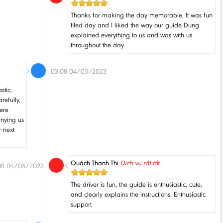
Thanks for making the day memorable. It was fun
filed day and I liked the way our guide Dung
explained everything to us and was with us
throughout the day.
03:08 04/05/2023
stic,
refully,
ere
anying us
r next
Quách Thanh Thi
Dịch vụ rất tốt
08 04/05/2023
The driver is fun, the guide is enthusiastic, cute,
and clearly explains the instructions. Enthusiastic
support