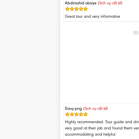
Abdirashid obsiye
Dịch vụ rất tốt
Great tour and very informative
03
Davy png
Dịch vụ rất tốt
Highly recommended. Tour guide and dri
very good at their job and found them ve
accommodating and helpful