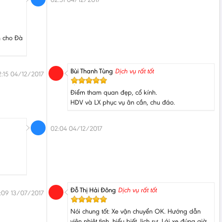
h cho Đà
Bùi Thanh Tùng
Dịch vụ rất tốt
2:15 04/12/2017
Điểm tham quan đẹp, cổ kính.
HDV và LX phục vụ ân cần, chu đáo.
02:04 04/12/2017
Đỗ Thị Hải Đông
Dịch vụ rất tốt
2:09 13/07/2017
Nói chung tốt: Xe vận chuyển OK. Hướng dẫn
viên nhiệt tình, hiểu biết, lịch sự. Lái xe đúng giờ,