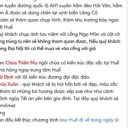
ên tuyến đường quốc lộ AH1 xuyên hầm đèo Hải Vân, hầm
 Á đoàn sẽ dừng chân tại vịnh biển Lăng Cô.
oàn sẽ thăm quan chụp hình, thăm khu trương bày ngọc
đi Huế
uý khách chụp ảnh lưu niệm với cổng Ngọ Môn và cột cờ
đang trùng tu nên sẽ không tham quan được, Nếu quý khách
ng Đại Nội thì có thể mua vé vào cổng với giá
uan
Chùa Thiên Mụ
ngôi chùa có kiến trúc đặc sắc tại Huế
hà hàng ngay trung tâm Huế
i Định
với lối kiến trúc đương đại độc đáo.
hủy Xuân
- quý khách sẽ bị hút hồn bởi vẻ đẹp, màu sắc
i thơm từ những bó hương được xếp xoè như như cánh
ảnh ngày Tết an yên bên gia đình. Tại đây quý khách sẽ
 milimet
ẵng
 đầu kết thúc chương trình
tour Huế đi về trong ngày từ