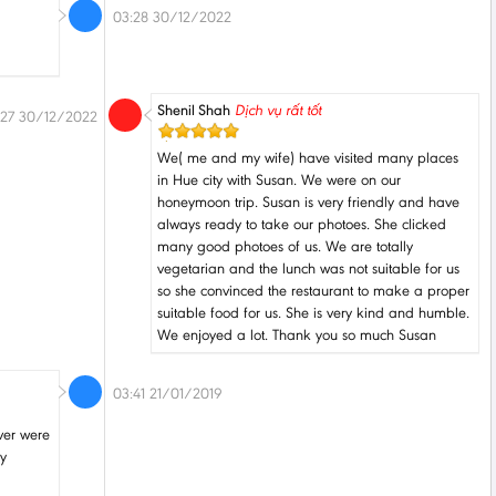
03:28 30/12/2022
Shenil Shah
Dịch vụ rất tốt
:27 30/12/2022
We( me and my wife) have visited many places
in Hue city with Susan. We were on our
honeymoon trip. Susan is very friendly and have
always ready to take our photoes. She clicked
many good photoes of us. We are totally
vegetarian and the lunch was not suitable for us
so she convinced the restaurant to make a proper
suitable food for us. She is very kind and humble.
We enjoyed a lot. Thank you so much Susan
03:41 21/01/2019
ver were
ry