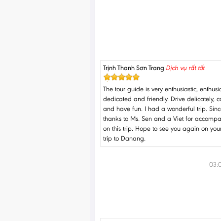
Trịnh Thanh Sơn Trang
Dịch vụ rất tốt
The tour guide is very enthusiastic, enthusia
dedicated and friendly. Drive delicately, ca
and have fun. I had a wonderful trip. Sinc
thanks to Ms. Sen and a Viet for accomp
on this trip. Hope to see you again on you
trip to Danang.
03: