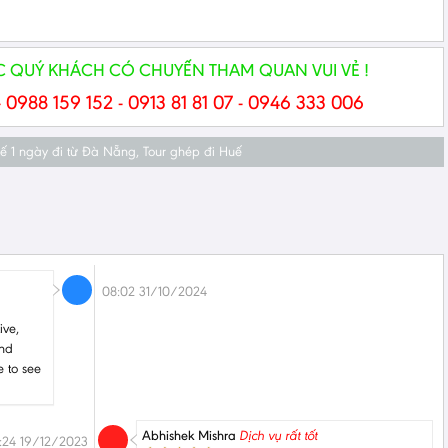
 QUÝ KHÁCH CÓ CHUYẾN THAM QUAN VUI VẺ !
- 0988 159 152 - 0913 81 81 07 - 0946 333 006
uế 1 ngày đi từ Đà Nẵng
,
Tour ghép đi Huế
08:02 31/10/2024
ive,
and
e to see
Abhishek Mishra
Dịch vụ rất tốt
:24 19/12/2023