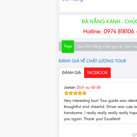
ĐÀ NẴNG XANH - CHÚC
Hotline: 0974 818106 
Tags
Tour Đà Nẵng Huế giá rẻ
,
Tour H
ĐÁNH GIÁ VỀ CHẤT LƯỢNG TOUR
ĐÁNH GIÁ
FACEBOOK
Jovian
Dịch vụ rất tốt
Very interesting tour! Tour guide was attent
thoughtful and cheerful. Driver was cute 
handsome. I really really really really hop
you again. Thank you! Excellent!
07