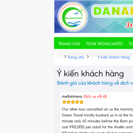
TRANG CHỦ
TOUR TRONG NƯỚC
T
Trang chủ
Ý kiến khách hàng
Ý kiến khách hàng
Đánh giá của khách hàng về dịch v
mellatimera
Dịch vụ rất tốt
Our other tour cancelled on us the mornin
Green Travel kindly booked us in at the la
minute only 45 minutes before the 8am pic
cost 990,000 per adult for the shuttle an
Hill ticket which was so much less expensi