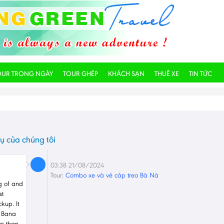
OUR TRONG NGÀY
TOUR GHÉP
KHÁCH SẠN
THUÊ XE
TIN TỨC
ụ của chúng tôi
03:38 21/08/2024
Tour:
Combo xe và vé cáp treo Bà Nà
g of and
st
kup. It
d Bana
ve than