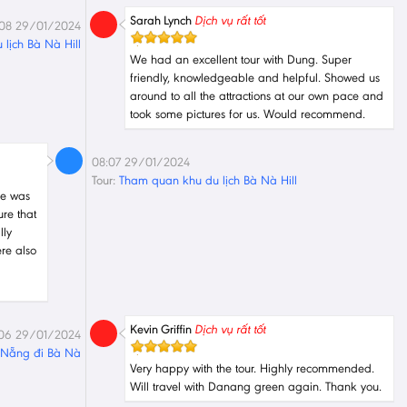
Sarah Lynch
Dịch vụ rất tốt
:08 29/01/2024
lịch Bà Nà Hill
We had an excellent tour with Dung. Super
friendly, knowledgeable and helpful. Showed us
around to all the attractions at our own pace and
took some pictures for us. Would recommend.
08:07 29/01/2024
Tour:
Tham quan khu du lịch Bà Nà Hill
he was
ure that
lly
re also
Kevin Griffin
Dịch vụ rất tốt
06 29/01/2024
à Nẵng đi Bà Nà
Very happy with the tour. Highly recommended.
Will travel with Danang green again. Thank you.