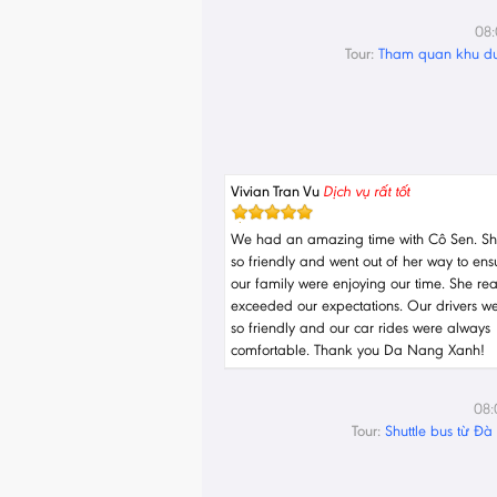
08
Tour:
Tham quan khu du 
Vivian Tran Vu
Dịch vụ rất tốt
We had an amazing time with Cô Sen. S
so friendly and went out of her way to ens
our family were enjoying our time. She rea
exceeded our expectations. Our drivers we
so friendly and our car rides were always
comfortable. Thank you Da Nang Xanh!
08:
Tour:
Shuttle bus từ Đ