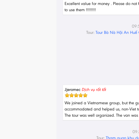
Excellent value for money . Please do not 
to use them !!!!!!!!
09:
Tour:
Tour Bà Nà Hội An Huế
Jjeromec
Dịch vụ rất tốt
We joined a Vietnamese group, but the g
accommodated and helped us, non-Viet tou
The tour was well organized. The van was 
09:
Tour:
Tham quan khu du 