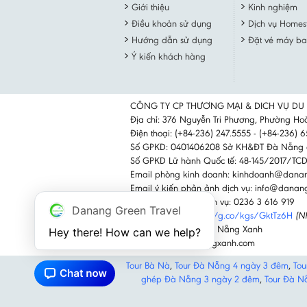
Giới thiệu
Kinh nghiệm
Điều khoản sử dụng
Dịch vụ Homes
Hướng dẫn sử dụng
Đặt vé máy ba
Ý kiến khách hàng
CÔNG TY CP THƯƠNG MẠI & DICH VỤ DU
Địa chỉ: 376 Nguyễn Tri Phương, Phường H
Điện thoại: (+84-236) 247.5555 - (+84-236) 
Số GPKD: 0401406208 Sở KH&ĐT Đà Nẵng 
Số GPKD Lữ hành Quốc tế: 48-145/2017/T
Email phòng kinh doanh: kinhdoanh@dana
Email ý kiến phản ảnh dịch vụ: info@dana
Hotline phản ánh dịch vụ: 0236 3 616 919
Danang Green Travel
Google Maps:
https://g.co/kgs/GktTz6H
(N
Facebook: Du lịch Đà Nẵng Xanh
Hey there! How can we help?
Website: www.danangxanh.com
Tour Bà Nà
,
Tour Đà Nẵng 4 ngày 3 đêm
,
Tou
ghép Đà Nẵng 3 ngày 2 đêm
,
Tour Đà N