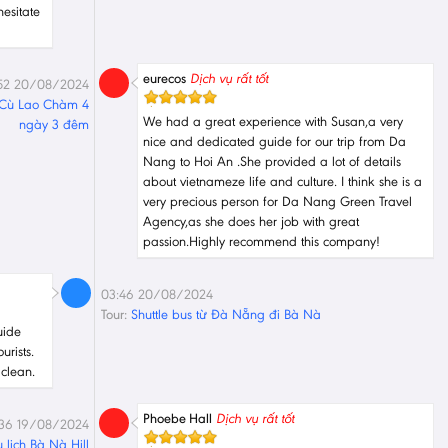
hesitate
eurecos
Dịch vụ rất tốt
52 20/08/2024
 Cù Lao Chàm 4
We had a great experience with Susan,a very
ngày 3 đêm
nice and dedicated guide for our trip from Da
Nang to Hoi An .She provided a lot of details
about vietnameze life and culture. I think she is a
very precious person for Da Nang Green Travel
Agency,as she does her job with great
passion.Highly recommend this company!
03:46 20/08/2024
Tour:
Shuttle bus từ Đà Nẵng đi Bà Nà
uide
rists.
clean.
Phoebe Hall
Dịch vụ rất tốt
36 19/08/2024
lịch Bà Nà Hill