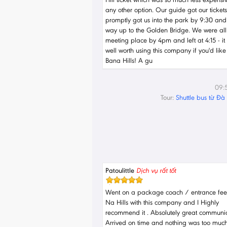
any other option. Our guide got our ticket
promptly got us into the park by 9:30 and
way up to the Golden Bridge. We were all 
meeting place by 4pm and left at 4:15 - it
well worth using this company if you'd like
Bana Hills! A gu
09:
Tour:
Shuttle bus từ Đ
Patoulittle
Dịch vụ rất tốt
Went on a package coach / entrance fee
Na Hills with this company and I Highly
recommend it . Absolutely great communic
Arrived on time and nothing was too muc