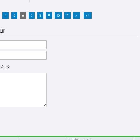
4
5
6
7
8
9
10
11
»
»|
ur
ất tốt