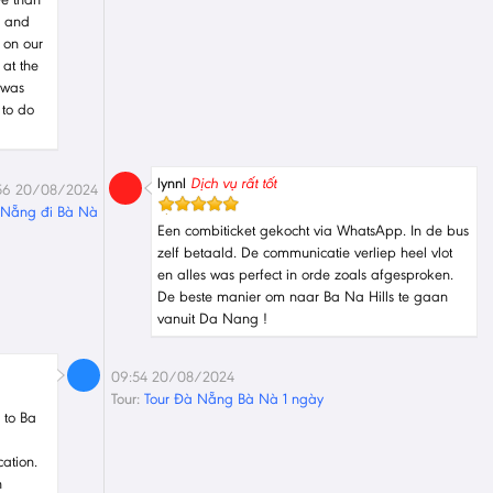
s and
 on our
at the
 was
 to do
lynnl
Dịch vụ rất tốt
56 20/08/2024
à Nẵng đi Bà Nà
Een combiticket gekocht via WhatsApp. In de bus
zelf betaald. De communicatie verliep heel vlot
en alles was perfect in orde zoals afgesproken.
De beste manier om naar Ba Na Hills te gaan
vanuit Da Nang !
09:54 20/08/2024
Tour:
Tour Đà Nẵng Bà Nà 1 ngày
 to Ba
ation.
h