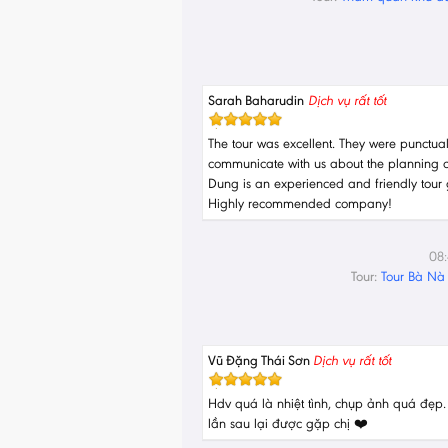
Sarah Baharudin
Dịch vụ rất tốt
The tour was excellent. They were punctua
communicate with us about the planning cl
Dung is an experienced and friendly tour 
Highly recommended company!
08
Tour:
Tour Bà Nà 
Vũ Đặng Thái Sơn
Dịch vụ rất tốt
Hdv quá là nhiệt tình, chụp ảnh quá đẹp
lần sau lại được gặp chị ❤️