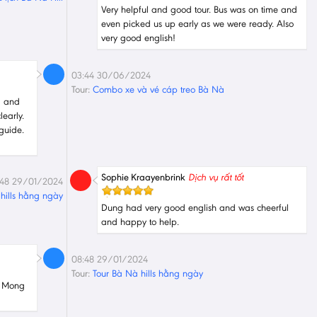
Very helpful and good tour. Bus was on time and
even picked us up early as we were ready. Also
very good english!
03:44 30/06/2024
Tour:
Combo xe và vé cáp treo Bà Nà
l and
early.
guide.
Sophie Kraayenbrink
Dịch vụ rất tốt
:48 29/01/2024
hills hằng ngày
Dung had very good english and was cheerful
and happy to help.
08:48 29/01/2024
Tour:
Tour Bà Nà hills hằng ngày
. Mong