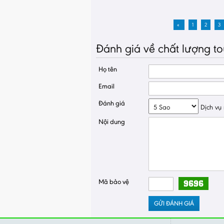
«
1
2
3
Đánh giá về chất lượng to
Họ tên
Email
Đánh giá
Dịch vụ r
Nội dung
Mã bảo vệ