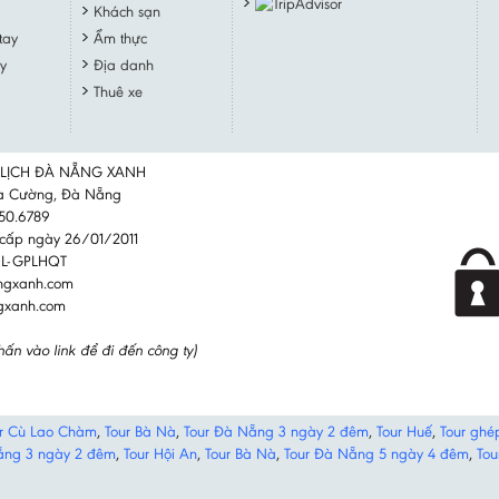
Khách sạn
tay
Ẩm thực
y
Địa danh
Thuê xe
 LỊCH ĐÀ NẴNG XANH
oà Cường, Đà Nẵng
650.6789
cấp ngày 26/01/2011
CDL-GPLHQT
ngxanh.com
ngxanh.com
hấn vào link để đi đến công ty)
r Cù Lao Chàm
,
Tour Bà Nà
,
Tour Đà Nẵng 3 ngày 2 đêm
,
Tour Huế
,
Tour ghé
ẵng 3 ngày 2 đêm
,
Tour Hội An
,
Tour Bà Nà
,
Tour Đà Nẵng 5 ngày 4 đêm
,
Tou