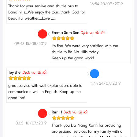
16:54 20/09/2019
Thank for your servive and shuttle bus to
Bana hills...We enjoy the tour...thank God for
beautiful weather....Love .....
Emma Sam Sen
Dịch vụ rất tốt
09:43 15/08/2019
It's fine. We were very satisfied with the
shuttle to Ba Na Hills today.
Keep up the good work!
Tey shel
Dịch vụ rất tốt
11:44 24/07/2019
great service with well explanation. able to
communicate well in English. Keep up the
good job!
Rim H
Dịch vụ rất tốt
03:51 16/07/2019
Thank you Da Nang Xanh for providing
professional services for my family with a