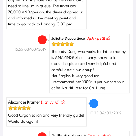
need to line up in queue. The ticket cost
70,000 VND/person. the driver dropped us
and informed us the meeting point and
time to go back to Danang (3.30 pm.
Juliette Ducourtioux
Dịch vụ rất tốt
15:55 08/03/2019
The lady Dung who works for this company
is AMAZING! She is funny, knows a lot
about the place and very helpful and
careful about our group!
Her English is very good too!
I recommand her 100% is you want a tour
at Ba Na Hill, ask for Chi Dung!
Alexander Kramer
Dịch vụ rất tốt
10:35 04/03/2019
Good Organisation and very friendly guide!
Would do again!
Nattharika Phunsab
Dịch vụ rất tốt