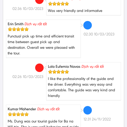
02:36 10/03/2023
Was very friendly and informative
Erin Smith
Dịch vụ rất tốt
02:30 10/03/2023
Punctual pick up time and efficient transit
time between guest pick up and
destination. Overall we were pleased with
the tour.
Lola Eufemia Navas
Dịch vụ rất tốt
02:26 10/03/2023
I like the professionality of the guide and
the driver. Everything was very easy and
confortable. The guide was very kind and
friendly
Kumar Mahender
Dịch vụ rất tốt
12:31 24/11/2022
Ms. Dung was our tourist guide for Ba na
Hill trip. She is very well behavior and guide