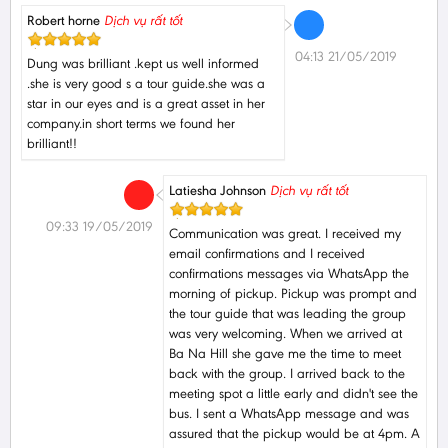
Robert horne
Dịch vụ rất tốt
04:13 21/05/2019
Dung was brilliant .kept us well informed
.she is very good s a tour guide.she was a
star in our eyes and is a great asset in her
company.in short terms we found her
brilliant!!
Latiesha Johnson
Dịch vụ rất tốt
09:33 19/05/2019
Communication was great. I received my
email confirmations and I received
confirmations messages via WhatsApp the
morning of pickup. Pickup was prompt and
the tour guide that was leading the group
was very welcoming. When we arrived at
Ba Na Hill she gave me the time to meet
back with the group. I arrived back to the
meeting spot a little early and didn't see the
bus. I sent a WhatsApp message and was
assured that the pickup would be at 4pm. A