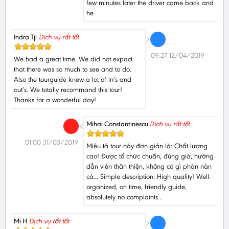
few minutes later the driver came back and
he
Indra Tji
Dịch vụ rất tốt
09:27 12/04/2019
We had a great time. We did not expact
that there was so much to see and to do.
Also the tourguide knew a lot of in’s and
out’s. We totally recommand this tour!
Thanks for a wonderful day!
Mihai Constantinescu
Dịch vụ rất tốt
01:00 31/03/2019
Miêu tả tour này đơn giản là: Chất lượng
cao! Được tổ chức chuẩn, đúng giờ, hướng
dẫn viên thân thiện, không có gì phản nàn
cả... Simple description: High quality! Well-
organized, on time, friendly guide,
absolutely no complaints...
Mi H
Dịch vụ rất tốt