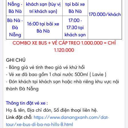
Nẵng -
khách sạn (tùy vị
tại bãi xe
Bà Nà
trí khách sạn)
Bà Nà
170.000/khách
Bà Nà -
17:00 -
16:00 tại bãi xe
Đà
17:30 tại
Bà Nà
Nẵng
khách sạn
COMBO XE BUS + VÉ CÁP TREO 1.000.000 = CHỈ
1.120.000
GHI CHÚ
- Bảng giá vé tính theo giá vé khứ hồi
- Vé xe đã bao gồm 1 chai nước 500ml ( Lavie )
- Đón khách tại khách sạn hoặc nhà riêng khu vực nội
thành Đà Nẵng
Thông tin đặt vé xe :
Họ & tên, Địa chỉ đón, Số điện thoại liên hệ.
Link đặt chỗ:
https://www.danangxanh.com/dat-
tour/xe-bus-di-ba-na-hills-8.html