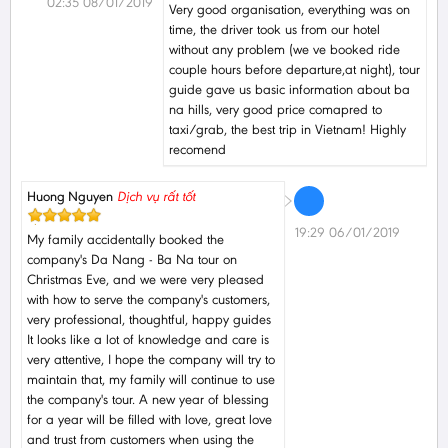
02:35 08/01/2019
Very good organisation, everything was on
time, the driver took us from our hotel
without any problem (we ve booked ride
couple hours before departure,at night), tour
guide gave us basic information about ba
na hills, very good price comapred to
taxi/grab, the best trip in Vietnam! Highly
recomend
Huong Nguyen
Dịch vụ rất tốt
19:29 06/01/2019
My family accidentally booked the
company's Da Nang - Ba Na tour on
Christmas Eve, and we were very pleased
with how to serve the company's customers,
very professional, thoughtful, happy guides
It looks like a lot of knowledge and care is
very attentive, I hope the company will try to
maintain that, my family will continue to use
the company's tour. A new year of blessing
for a year will be filled with love, great love
and trust from customers when using the