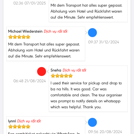
02:36 07/01/2025
Mit dem Transport hat alles super gepasst.
Abholung vom Hotel und Rückfahrt waren
auf die Minute. Sehr empfehlenswert.
Michael Wiederstein
Dịch vụ rất tốt
09:37 31/12/2024
Mit dem Transport hat alles super gepasst.
Abholung vom Hotel und Rückfahrt waren
auf die Minute. Sehr empfehlenswert.
Sneha
Dịch vụ rất tốt
06:48 21/08/2024
I used their service for pickup and drop to
ba na hills. It was good. Car was
comfortable and clean. The tour organiser
was prompt to notify details on whatsapp
which was helpful. Thank you.
lynnl
Dịch vụ rất tốt
09:56 20/08/2024
Een combiticket gekocht via WhatsApp. In