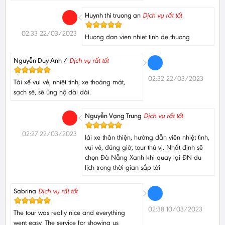
Huynh thi truong an
Dịch vụ rất tốt
02:33 22/03/2023
Huong dan vien nhiet tinh de thuong
Nguyễn Duy Anh /
Dịch vụ rất tốt
02:32 22/03/2023
Tài xế vui vẻ, nhiệt tình, xe thoáng mát,
sạch sẽ, sẽ ủng hộ dài dài.
Nguyễn Vạng Trung
Dịch vụ rất tốt
02:27 22/03/2023
lái xe thân thiện, hướng dẫn viên nhiệt tình,
vui vẻ, đúng giờ, tour thú vị. Nhất định sẽ
chọn Đà Nẵng Xanh khi quay lại ĐN du
lịch trong thời gian sắp tới
Sabrina
Dịch vụ rất tốt
02:38 10/03/2023
The tour was really nice and everything
went easy. The service for showing us