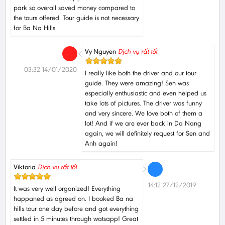
park so overall saved money compared to
the tours offered. Tour guide is not necessary
for Ba Na Hills.
Vy Nguyen
Dịch vụ rất tốt
03:32 14/01/2020
I really like both the driver and our tour
guide. They were amazing! Sen was
especially enthusiastic and even helped us
take lots of pictures. The driver was funny
and very sincere. We love both of them a
lot! And if we are ever back in Da Nang
again, we will definitely request for Sen and
Anh again!
Viktoria
Dịch vụ rất tốt
14:12 27/12/2019
It was very well organized! Everything
happaned as agreed on. I booked Ba na
hills tour one day before and got everything
settled in 5 minutes through watsapp! Great