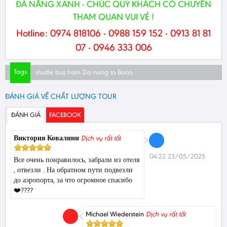
ĐÀ NẴNG XANH - CHÚC QUÝ KHÁCH CÓ CHUYẾN
THAM QUAN VUI VẺ !
Hotline: 0974 818106 - 0988 159 152 - 0913 81 81
07 - 0946 333 006
Tags
shuttle bus from Da nang to Bana
ĐÁNH GIÁ VỀ CHẤT LƯỢNG TOUR
ĐÁNH GIÁ
FACEBOOK
Виктория Ковалини
Dịch vụ rất tốt
04:22 23/05/2025
Все очень понравилось, забрали из отеля
, отвезли . На обратном пути подвезли
до аэропорта, за что огромное спасибо
❤️????
Michael Wiederstein
Dịch vụ rất tốt