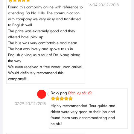
16:04 20/12/2018
Found this company online with reference to
attending Ba Na Hills. The communication
with company we very easy and translated
to English well.
The price was extremely good and they
offered hotel pick up.
The bus was very comfortable and clean.
The host was lovely and spoke to us in
English giving us a tour of Da Nang along
the way.
We even received a free water upon arrival.
Would definitely recommend this
company!!!
Davy png
Dịch vụ rất tốt
07:29 20/12/2018
Highly recommended. Tour guide and
driver were very good at their job and
found them very accommodating and
helpful