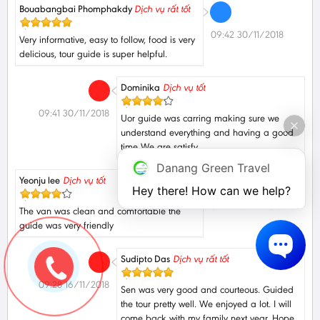
Bouabangbai Phomphakdy
Dịch vụ rất tốt
09:42 30/11/2018
Very informative, easy to follow, food is very
delicious, tour guide is super helpful.
Dominika
Dịch vụ tốt
09:41 30/11/2018
Uor guide was carring making sure we
understand everything and having a good
time We are satisfy
Danang Green Travel
Yeonju lee
Dịch vụ tốt
Hey there! How can we help?
09:29 16/11/2018
The van was clean and comfortable the
guide was very friendly
Sudipto Das
Dịch vụ rất tốt
09:28 16/11/2018
Sen was very good and courteous. Guided
the tour pretty well. We enjoyed a lot. I will
come back with my family next year. Hope