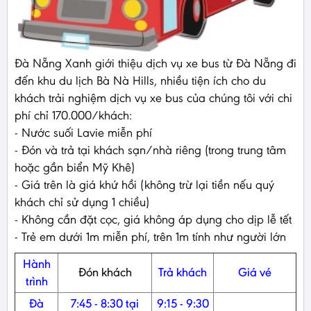
Đà Nẵng Xanh giới thiệu dịch vụ xe bus từ Đà Nẵng đi
đến khu du lịch Bà Nà Hills, nhiều tiện ích cho du
khách trải nghiệm dịch vụ xe bus của chúng tôi với chi
phí chỉ 170.000/khách:
- Nước suối Lavie miễn phí
- Đón và trả tại khách sạn/nhà riêng (trong trung tâm
hoặc gần biển Mỹ Khê)
- Giá trên là giá khứ hồi (không trừ lại tiền nếu quý
khách chỉ sử dụng 1 chiều)
- Không cần đặt cọc, giá không áp dụng cho dịp lễ tết
- Trẻ em dưới 1m miễn phí, trên 1m tính như người lớn
Hành
Đón khách
Trả khách
Giá vé
trình
Đà
7:45 - 8:30 tại
9:15 - 9:30