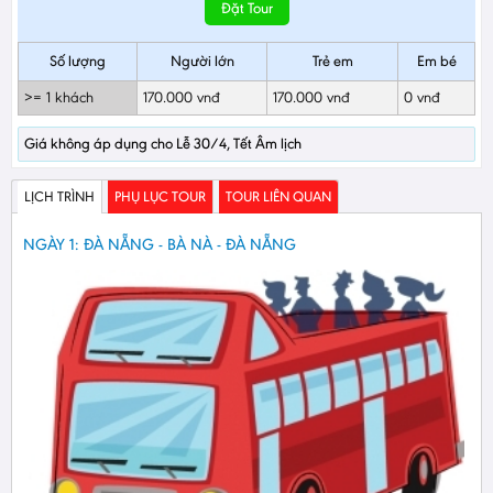
Đặt Tour
Số lượng
Người lớn
Trẻ em
Em bé
>= 1 khách
170.000 vnđ
170.000 vnđ
0 vnđ
Giá không áp dụng cho Lễ 30/4, Tết Âm lịch
LỊCH TRÌNH
PHỤ LỤC TOUR
TOUR LIÊN QUAN
NGÀY 1: ĐÀ NẴNG - BÀ NÀ - ĐÀ NẴNG