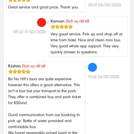
03:31 05/03/2020
Great service and good price. Thank you.
Kamran
Dịch vụ rất tốt
09:22 17/02/2020
Very good service. Pick up and drop off at
time from hotel. Nice and clean mini bus.
Very good whats app support. They very
quickly answer to questions.
RJohno
Dịch vụ rất tốt
15:43 24/01/2020
Ba Na Hill’s tours are quite expensive
however this offers a good alternative. This
isn’t a tour but your transport to the park.
They offer a combined bus and park ticket
for 850vnd.
Good communication from our booking to
pick up. Bottle of water provided and
comfortable bus.
We found reasonably priced lunch in the