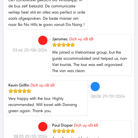
de bus zelf betaald. De communicatie
verliep heel vlot en alles was perfect in orde
zoals afgesproken. De beste manier om
naar Ba Na Hills te gaan vanuit Da Nang !
Jjeromec
Dịch vụ rất tốt
03:46 20/08/2024
We joined a Vietnamese group, but the
guide accommodated and helped us, non-
Viet tourists. The tour was well organized.
The van was clean.
Kevin Griffin
Dịch vụ rất tốt
08:06 29/01/2024
Very happy with the tour. Highly
recommended. Will travel with Danang
green again. Thank you.
Paul Diaper
Dịch vụ rất tốt
08:05 29/01/2024