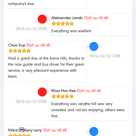
company's tour.
Aleksander Janski
Dịch vụ rất tốt
08:15 26/12/2018
Everything was exellent
Chao Xue
Dịch vụ rất tốt
08:14 26/12/2018
Had a great day at the bana hills, thanks to
the nice guide and bus driver for their great
service, a very pleasant experience with
them.
Khoo Han Kee
Dịch vụ rất tốt
08:13 26/12/2018
Everything was verythe hill was very
crowded and not too enjoying, others were
fine.
Kitkat Kerry Lerry
Dịch vụ rất tốt