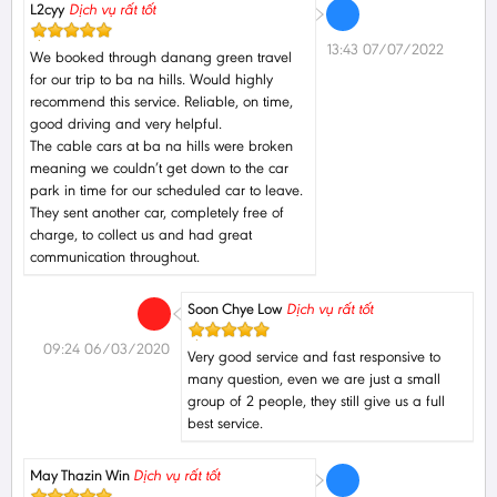
L2cyy
Dịch vụ rất tốt
13:43 07/07/2022
We booked through danang green travel
for our trip to ba na hills. Would highly
recommend this service. Reliable, on time,
good driving and very helpful.
The cable cars at ba na hills were broken
meaning we couldn’t get down to the car
park in time for our scheduled car to leave.
They sent another car, completely free of
charge, to collect us and had great
communication throughout.
Soon Chye Low
Dịch vụ rất tốt
09:24 06/03/2020
Very good service and fast responsive to
many question, even we are just a small
group of 2 people, they still give us a full
best service.
May Thazin Win
Dịch vụ rất tốt