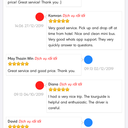
price! Great service! Thank you :)
Kamran
Dịch vụ rất tốt
14:06 27/12/2019
Very good service. Pick up and drop off at
time from hotel. Nice and clean mini bus.
Very good whats app support. They very
quickly answer to questions.
May Thazin Win
Dịch vụ rất tốt
09:13 02/12/2019
Great service and good price. Thank you.
Diana
Dịch vụ rất tốt
09:13 04/10/2019
I had a very nice trip. The tourguide is
helpful and enthusiastic. The driver is
careful.
David
Dịch vụ rất tốt