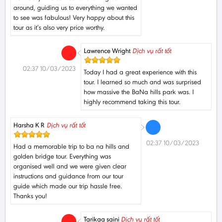
around, guiding us to everything we wanted
to see was fabulous! Very happy about this
tour as it’s also very price worthy.
Lawrence Wright
Dịch vụ rất tốt
02:37 10/03/2023
Today I had a great experience with this
tour. I learned so much and was surprised
how massive the BaNa hills park was. I
highly recommend taking this tour.
Harsha K R
Dịch vụ rất tốt
02:37 10/03/2023
Had a memorable trip to ba na hills and
golden bridge tour. Everything was
organised well and we were given clear
instructions and guidance from our tour
guide which made our trip hassle free.
Thanks you!
Tarikaa saini
Dịch vụ rất tốt