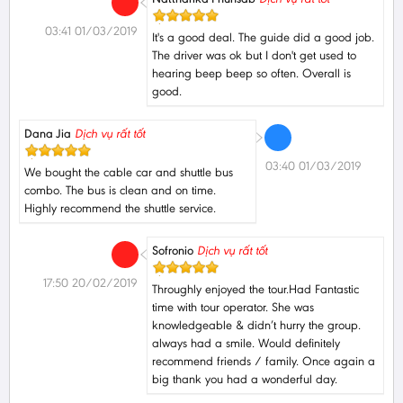
03:41 01/03/2019
It's a good deal. The guide did a good job.
The driver was ok but I don't get used to
hearing beep beep so often. Overall is
good.
Dana Jia
Dịch vụ rất tốt
03:40 01/03/2019
We bought the cable car and shuttle bus
combo. The bus is clean and on time.
Highly recommend the shuttle service.
Sofronio
Dịch vụ rất tốt
17:50 20/02/2019
Throughly enjoyed the tour.Had Fantastic
time with tour operator. She was
knowledgeable & didn’t hurry the group.
always had a smile. Would definitely
recommend friends / family. Once again a
big thank you had a wonderful day.