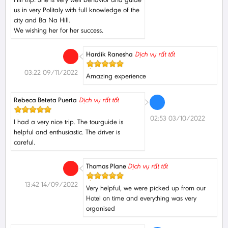
us in very Politaly with full knowledge of the
city and Ba Na Hill.
We wishing her for her success.
Hardik Ranesha
Dịch vụ rất tốt
03:22 09/11/2022
Amazing experience
Rebeca Beteta Puerta
Dịch vụ rất tốt
02:53 03/10/2022
I had a very nice trip. The tourguide is
helpful and enthusiastic. The driver is
careful.
Thomas Plane
Dịch vụ rất tốt
13:42 14/09/2022
Very helpful, we were picked up from our
Hotel on time and everything was very
organised