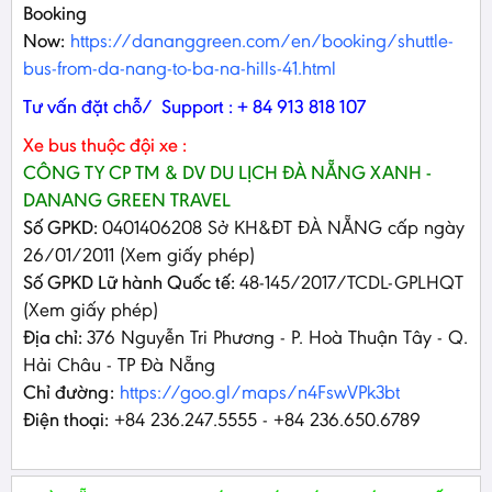
Booking
Now:
https://dananggreen.com/en/booking/shuttle-
bus-from-da-nang-to-ba-na-hills-41.html
Tư vấn đặt chỗ/ Support : + 84 913 818 107
Xe bus thuộc đội xe :
CÔNG TY CP TM & DV DU LỊCH ĐÀ NẴNG XANH -
DANANG GREEN TRAVEL
Số GPKD:
0401406208 Sở KH&ĐT ĐÀ NẴNG cấp ngày
26/01/2011 (Xem giấy phép)
Số GPKD Lữ hành Quốc tế:
48-145/2017/TCDL-GPLHQT
(Xem giấy phép)
Địa chỉ:
376 Nguyễn Tri Phương - P. Hoà Thuận Tây - Q.
Hải Châu - TP Đà Nẵng
Chỉ đường:
https://goo.gl/maps/n4FswVPk3bt
Điện thoại:
+84 236.247.5555 - +84 236.650.6789