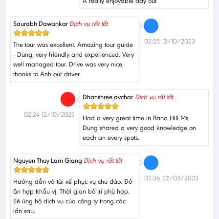
A really enjoyable day out
Saurabh Dawankar
Dịch vụ rất tốt
02:25 12/10/2023
The tour was excellent. Amazing tour guide
- Dung, very friendly and experienced. Very
well managed tour. Drive was very nice,
thanks to Anh our driver.
Dhanshree avchar
Dịch vụ rất tốt
02:24 12/10/2023
Had a very great time in Bana Hill Ms.
Dung shared a very good knowledge on
each an every spots.
Nguyen Thuy Lam Giang
Dịch vụ rất tốt
02:36 22/03/2023
Hướng dẫn và tài xế phục vụ chu đáo. Đồ
ăn hợp khẩu vị. Thời gian bố trí phù hợp.
Sẽ ủng hộ dịch vụ của công ty trong các
lần sau.