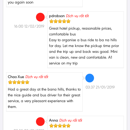
you again soon
pdrobson
Dịch vụ rất tốt
16:00 12/02/2019
Great hotel pickup, reasonable prices,
comfortable bus
Easy to organise a bus ride to ba na hills
for day. Let me know the pickup time prior
and the trip up and back was good. Mini
van is clean, new and comfortable. A1
service on my trip
Chao Xue
Dịch vụ rất tốt
03:37 21/01/2019
Had a great day at the bana hills, thanks to
the nice guide and bus driver for their great
service, a very pleasant experience with
them.
Anna
Dịch vụ rất tốt