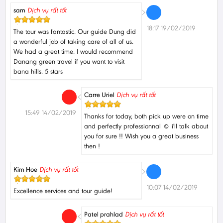
sam
Dịch vụ rất tốt
18:17 19/02/2019
The tour was fantastic. Our guide Dung did
a wonderful job of taking care of all of us.
We had a great time. I would recommend
Danang green travel if you want to visit
bana hills. 5 stars
Carre Uriel
Dịch vụ rất tốt
15:49 14/02/2019
Thanks for today, both pick up were on time
and perfectly professionnal ☺️ i'll talk about
you for sure !! Wish you a great business
then !
Kim Hoe
Dịch vụ rất tốt
10:07 14/02/2019
Excellence services and tour guide!
Patel prahlad
Dịch vụ rất tốt