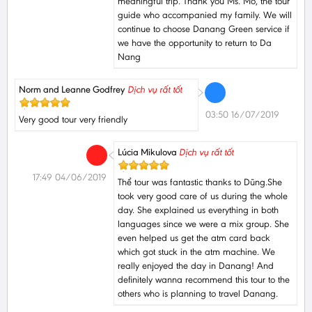
meaningful trip. Thank you Ms. Mo, the tour
guide who accompanied my family. We will
continue to choose Danang Green service if
we have the opportunity to return to Da
Nang
Norm and Leanne Godfrey
Dịch vụ rất tốt
03:50 16/07/2019
Very good tour very friendly
Lúcia Mikulova
Dịch vụ rất tốt
17:49 04/06/2019
Thể tour was fantastic thanks to Dũng.She
took very good care of us during the whole
day. She explained us everything in both
languages since we were a mix group. She
even helped us get the atm card back
which got stuck in the atm machine. We
really enjoyed the day in Danang! And
definitely wanna recommend this tour to the
others who is planning to travel Danang.