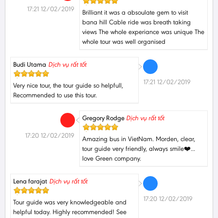
17:21 12/02/2019
Brilliant it was a absoulate gem to visit
bana hill Cable ride was breath taking
views The whole experiance was unique The
whole tour was well organised
Budi Utama
Dịch vụ rất tốt
17:21 12/02/2019
Very nice tour, the tour guide so helpfull,
Recommended to use this tour.
Gregory Rodge
Dịch vụ rất tốt
17:20 12/02/2019
Amazing bus in VietNam. Morden, clear,
tour guide very friendly, always smile❤️...
love Green company.
Lena farajat
Dịch vụ rất tốt
17:20 12/02/2019
Tour guide was very knowledgeable and
helpful today. Highly recommended! See