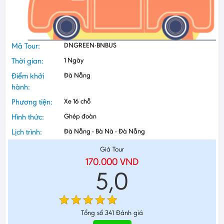
Mã Tour:
DNGREEN-BNBUS
Thời gian:
1 Ngày
Điểm khởi
Đà Nẵng
hành:
Phương tiện:
Xe 16 chỗ
Hình thức:
Ghép đoàn
Lịch trình:
Đà Nẵng - Bà Nà - Đà Nẵng
Giá Tour
170.000
VND
5,0
Tổng số
341
Đánh giá