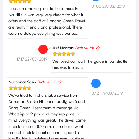
01:00 29/03/2019
I took an amazing tour to the famous Ba
Na Hills. It was very, very cheap for what it
offers and the staff of Danang Green Travel
are really friendly and professional. There
were no delays, everything was perfect.
Asif Noorani
Dịch vụ rất tốt
17:17 22/03/2019
We loved our tour! The guide in our shuttle
bus was fantastic!
Nuchanat Saen
Dịch vụ rất tốt
07:21 14/03/2019
We've tried to find a shuttle service from
Danag to Ba Na Hills and luckily, we found
Dang Green. I sent them a message via
WhatsAp at 9 pm. and they reply me in 1
min.! Everything was great. The driver came
to pick us up at 8.10 am. at the hotel, went
around to pick the others and stopped to
buy Ba Na Hills tickets for us then we didn't