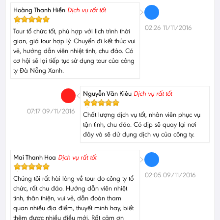
Hoàng Thanh Hiền
Dịch vụ rất tốt
02:26 11/11/2016
Tour tổ chức tốt, phù hợp với lịch trình thời
gian, giá tour hợp lý. Chuyến đi kết thúc vui
vẻ, hướng dẫn viên nhiệt tình, chu đáo. Có
cơ hội sẽ lại tiếp tục sử dụng tour của công
ty Đà Nẵng Xanh.
Nguyễn Văn Kiêu
Dịch vụ rất tốt
07:17 09/11/2016
Chất lượng dịch vụ tốt, nhân viên phục vụ
tận tình, chu đáo. Có dịp sẽ quay lại nơi
đây và sẽ dử dụng dịch vụ của công ty.
Mai Thanh Hoa
Dịch vụ rất tốt
02:05 09/11/2016
Chúng tôi rất hài lòng về tour do công ty tổ
chức, rất chu đáo. Hướng dẫn viên nhiệt
tình, thân thiện, vui vẻ, dẫn đoàn tham
quan nhiều địa điểm, thuyết minh hay, biết
thêm được nhiều điều mới. Rất cảm ơn