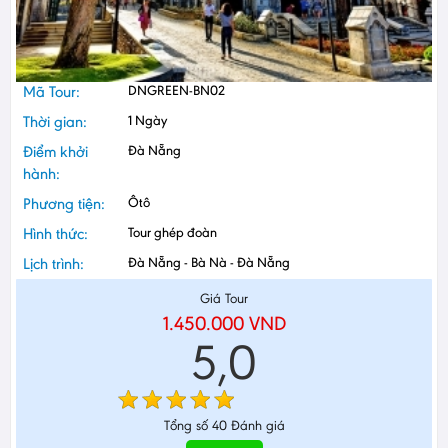
Mã Tour:
DNGREEN-BN02
Thời gian:
1 Ngày
Điểm khởi
Đà Nẵng
hành:
Phương tiện:
Ôtô
Hình thức:
Tour ghép đoàn
Lịch trình:
Đà Nẵng - Bà Nà - Đà Nẵng
Giá Tour
1.450.000
VND
5,0
Tổng số
40
Đánh giá