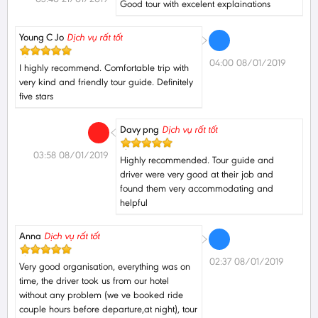
Good tour with excelent explainations
Young C Jo
Dịch vụ rất tốt
04:00 08/01/2019
I highly recommend. Comfortable trip with
very kind and friendly tour guide. Definitely
five stars
Davy png
Dịch vụ rất tốt
03:58 08/01/2019
Highly recommended. Tour guide and
driver were very good at their job and
found them very accommodating and
helpful
Anna
Dịch vụ rất tốt
02:37 08/01/2019
Very good organisation, everything was on
time, the driver took us from our hotel
without any problem (we ve booked ride
couple hours before departure,at night), tour