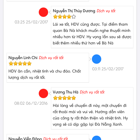
Nguyễn Thị Thùy Dương
Dịch vụ tốt
03:25 25/02/2017
Lái xe tốt, HDV cũng được. Tại điểm tham
quan Bà Nà khách muốn nghe thuyết minh
nhiều hơn từ HDV. Hy vọng lần sau sẽ được
biết thêm nhiều thứ hơn về Bà Nà
Nguyễn Linh Chi
Dịch vụ rất tốt
03:11 25/02/2017
HDV ân cần, nhiệt tình và chu đáo. Chất
lượng dịch vụ rất tốt.
Vương Thu Hà
Dịch vụ rất tốt
08:02 06/12/2016
Hài lòng về chuyến đi này, một chuyến đi
rất thoải mái và vui vẻ. Hướng dẫn viên
của công ty rất thân thiện và nhiệt tình. Hy
vọng sẽ có dịp gặp lại Đà Nẵng Xanh.
Nguyễn Viễn Đông
Dịch vụ rất tốt