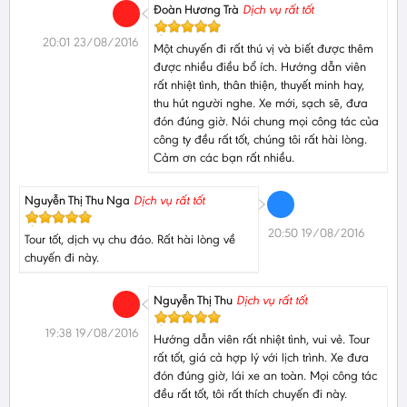
Đoàn Hương Trà
Dịch vụ rất tốt
20:01 23/08/2016
Một chuyến đi rất thú vị và biết được thêm
được nhiều điều bổ ích. Hướng dẫn viên
rất nhiệt tình, thân thiện, thuyết minh hay,
thu hút người nghe. Xe mới, sạch sẽ, đưa
đón đúng giờ. Nói chung mọi công tác của
công ty đều rất tốt, chúng tôi rất hài lòng.
Cảm ơn các bạn rất nhiều.
Nguyễn Thị Thu Nga
Dịch vụ rất tốt
20:50 19/08/2016
Tour tốt, dịch vụ chu đáo. Rất hài lòng về
chuyến đi này.
Nguyễn Thị Thu
Dịch vụ rất tốt
19:38 19/08/2016
Hướng dẫn viên rất nhiệt tình, vui vẻ. Tour
rất tốt, giá cả hợp lý với lịch trình. Xe đưa
đón đúng giờ, lái xe an toàn. Mọi công tác
đều rất tốt, tôi rất thích chuyến đi này.