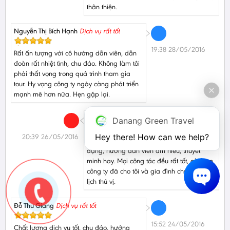
thân thiện.
Nguyễn Thị Bích Hạnh
Dịch vụ rất tốt
19:38 28/05/2016
Rất ấn tượng với cô hướng dẫn viên, dẫn
đoàn rất nhiệt tình, chu đáo. Không làm tôi
phải thất vọng trong quá trình tham gia
tour. Hy vọng công ty ngày càng phát triển
mạnh mẽ hơn nữa. Hẹn gặp lại.
Đỗ Trọng Đạt
Dịch vụ rất tốt
Danang Green Travel
Hey there! How can we help?
20:39 26/05/2016
Giá tour rất hợp lý, đồ ăn đặc sản đa
dạng, hướng dẫn viên am hiểu, thuyết
minh hay. Mọi công tác đều rất tốt, cảm ơn
công ty đã cho tôi và gia đình chuyến du
lịch thú vị.
Đỗ Thu Giang
Dịch vụ rất tốt
15:52 24/05/2016
Chất lượng dịch vụ tốt, chu đáo, hướng