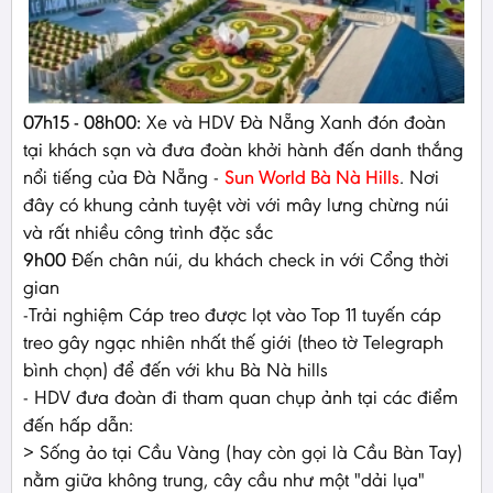
07h15 - 08h00:
Xe và HDV Đà Nẵng Xanh đón đoàn
tại khách sạn và đưa đoàn khởi hành đến danh thắng
nổi tiếng của Đà Nẵng -
Sun World Bà Nà Hills
. Nơi
đây có khung cảnh tuyệt vời với mây lưng chừng núi
và rất nhiều công trình đặc sắc
9h00
Đến chân núi, du khách check in với Cổng thời
gian
-Trải nghiệm Cáp treo được lọt vào Top 11 tuyến cáp
treo gây ngạc nhiên nhất thế giới (theo tờ Telegraph
bình chọn) để đến với khu Bà Nà hills
- HDV đưa đoàn đi tham quan chụp ảnh tại các điểm
đến hấp dẫn:
> Sống ảo tại Cầu Vàng (hay còn gọi là Cầu Bàn Tay)
nằm giữa không trung, cây cầu như một "dải lụa"