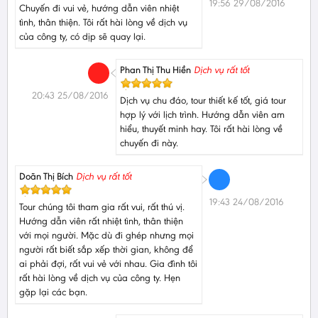
19:56 29/08/2016
Chuyến đi vui vẻ, hướng dẫn viên nhiệt
tình, thân thiện. Tôi rất hài lòng về dịch vụ
của công ty, có dịp sẽ quay lại.
Phan Thị Thu Hiền
Dịch vụ rất tốt
20:43 25/08/2016
Dịch vụ chu đáo, tour thiết kế tốt, giá tour
hợp lý với lịch trình. Hướng dẫn viên am
hiểu, thuyết minh hay. Tôi rất hài lòng về
chuyến đi này.
Doãn Thị Bích
Dịch vụ rất tốt
19:43 24/08/2016
Tour chúng tôi tham gia rất vui, rất thú vị.
Hướng dẫn viên rất nhiệt tình, thân thiện
với mọi người. Mặc dù đi ghép nhưng mọi
người rất biết sắp xếp thời gian, không để
ai phải đợi, rất vui vẻ với nhau. Gia đình tôi
rất hài lòng về dịch vụ của công ty. Hẹn
gặp lại các bạn.