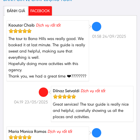
ĐÁNH GIÁ
FACEBOOK
Kaoutar Chaib
Dịch vụ rất tốt
01:58 24/09/2025
The tour to Bana Hills was really good. We
booked it at last minute. The guide is really
sweet and helpful, making sure that
everything is well.
Hopefully doing more activities with this
agency.
Thank you, we had a great time ❤️????????
Dilnaz Setvaldi
Dịch vụ rất tốt
04:19 23/05/2025
Great services! The tour guide is really nice
and helpful, carefully showing us all the
places and activities.
Maria Monica Romas
Dịch vụ rất tốt