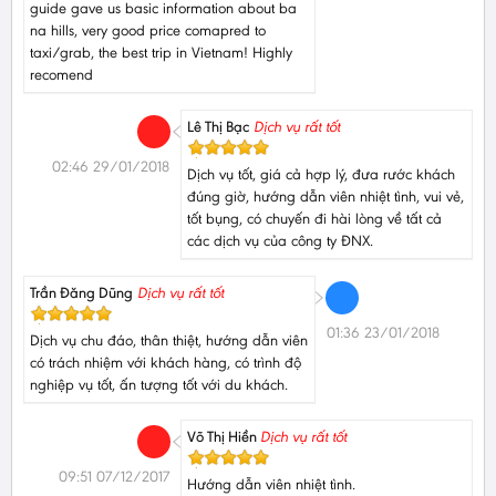
guide gave us basic information about ba
na hills, very good price comapred to
taxi/grab, the best trip in Vietnam! Highly
recomend
Lê Thị Bạc
Dịch vụ rất tốt
02:46 29/01/2018
Dịch vụ tốt, giá cả hợp lý, đưa rước khách
đúng giờ, hướng dẫn viên nhiệt tình, vui vẻ,
tốt bụng, có chuyến đi hài lòng về tất cả
các dịch vụ của công ty ĐNX.
Trần Đăng Dũng
Dịch vụ rất tốt
01:36 23/01/2018
Dịch vụ chu đáo, thân thiệt, hướng dẫn viên
có trách nhiệm với khách hàng, có trình độ
nghiệp vụ tốt, ấn tượng tốt với du khách.
Võ Thị Hiền
Dịch vụ rất tốt
09:51 07/12/2017
Hướng dẫn viên nhiệt tình.