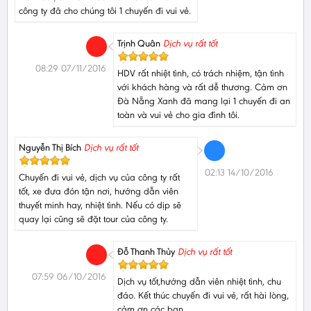
công ty đã cho chúng tôi 1 chuyến đi vui vẻ.
Trịnh Quân
Dịch vụ rất tốt
08:29 07/11/2016
HDV rất nhiệt tình, có trách nhiệm, tận tình
với khách hàng và rất dễ thương. Cảm ơn
Đà Nẵng Xanh đã mang lại 1 chuyến đi an
toàn và vui vẻ cho gia đình tôi.
Nguyễn Thị Bích
Dịch vụ rất tốt
02:13 14/10/2016
Chuyến đi vui vẻ, dịch vụ của công ty rất
tốt, xe đưa đón tận nơi, hướng dẫn viên
thuyết minh hay, nhiệt tình. Nếu có dịp sẽ
quay lại cũng sẽ đặt tour của công ty.
Đỗ Thanh Thủy
Dịch vụ rất tốt
07:59 06/10/2016
Dịch vụ tốt,hướng dẫn viên nhiệt tình, chu
đáo. Kết thúc chuyến đi vui vẻ, rất hài lòng,
cảm ơn các bạn.