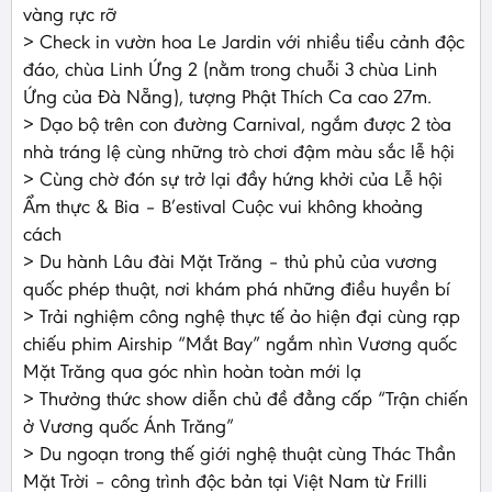
vàng rực rỡ
> Check in vườn hoa Le Jardin với nhiều tiểu cảnh độc
đáo, chùa Linh Ứng 2 (nằm trong chuỗi 3 chùa Linh
Ứng của Đà Nẵng), tượng Phật Thích Ca cao 27m.
> Dạo bộ trên con đường Carnival, ngắm được 2 tòa
nhà tráng lệ cùng những trò chơi đậm màu sắc lễ hội
> Cùng chờ đón sự trở lại đầy hứng khởi của Lễ hội
Ẩm thực & Bia – B’estival Cuộc vui không khoảng
cách
> Du hành Lâu đài Mặt Trăng – thủ phủ của vương
quốc phép thuật, nơi khám phá những điều huyền bí
> Trải nghiệm công nghệ thực tế ảo hiện đại cùng rạp
chiếu phim Airship “Mắt Bay” ngắm nhìn Vương quốc
Mặt Trăng qua góc nhìn hoàn toàn mới lạ
> Thưởng thức show diễn chủ đề đẳng cấp “Trận chiến
ở Vương quốc Ánh Trăng”
> Du ngoạn trong thế giới nghệ thuật cùng Thác Thần
Mặt Trời – công trình độc bản tại Việt Nam từ Frilli