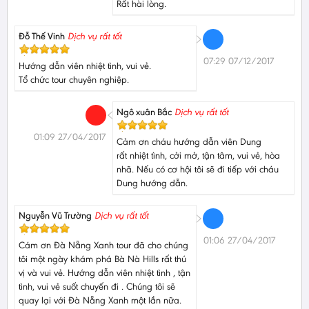
Rất hài lòng.
Đỗ Thế Vinh
Dịch vụ rất tốt
07:29 07/12/2017
Hướng dẫn viên nhiệt tình, vui vẻ.
Tổ chức tour chuyên nghiệp.
Ngô xuân Bắc
Dịch vụ rất tốt
01:09 27/04/2017
Cảm ơn cháu hướng dẫn viên Dung
rất nhiệt tình, cởi mở, tận tâm, vui vẻ, hòa
nhã. Nếu có cơ hội tôi sẽ đi tiếp với cháu
Dung hướng dẫn.
Nguyễn Vũ Trường
Dịch vụ rất tốt
01:06 27/04/2017
Cám ơn Đà Nẵng Xanh tour đã cho chúng
tôi một ngày khám phá Bà Nà Hills rất thú
vị và vui vẻ. Hướng dẫn viên nhiệt tình , tận
tình, vui vẻ suốt chuyến đi . Chúng tôi sẽ
quay lại với Đà Nẵng Xanh một lần nữa.