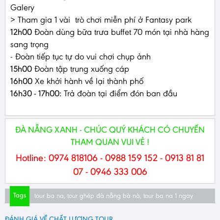
Galery
> Tham gia 1 vài trò chơi miễn phí ở Fantasy park
12h00
Đoàn dùng bữa trưa buffet 70 món tại nhà hàng
sang trọng
- Đoàn tiếp tục tự do vui chơi chụp ảnh
15h00
Đoàn tập trung xuống cáp
16h00
Xe khởi hành về lại thành phố
16h30 - 17h00:
Trả đoàn tại điểm đón ban đầu
ĐÀ NẴNG XANH - CHÚC QUÝ KHÁCH CÓ CHUYẾN
THAM QUAN VUI VẺ !
Hotline: 0974 818106 - 0988 159 152 - 0913 81 81
07 - 0946 333 006
Tags
tour ba na
,
tour ghép đà nẵng bà nà
,
tour ba na 1 ngay
ĐÁNH GIÁ VỀ CHẤT LƯỢNG TOUR