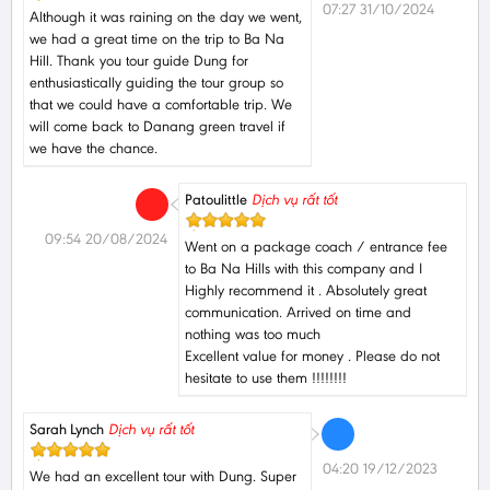
07:27 31/10/2024
Although it was raining on the day we went,
we had a great time on the trip to Ba Na
Hill. Thank you tour guide Dung for
enthusiastically guiding the tour group so
that we could have a comfortable trip. We
will come back to Danang green travel if
we have the chance.
Patoulittle
Dịch vụ rất tốt
09:54 20/08/2024
Went on a package coach / entrance fee
to Ba Na Hills with this company and I
Highly recommend it . Absolutely great
communication. Arrived on time and
nothing was too much
Excellent value for money . Please do not
hesitate to use them !!!!!!!!
Sarah Lynch
Dịch vụ rất tốt
04:20 19/12/2023
We had an excellent tour with Dung. Super