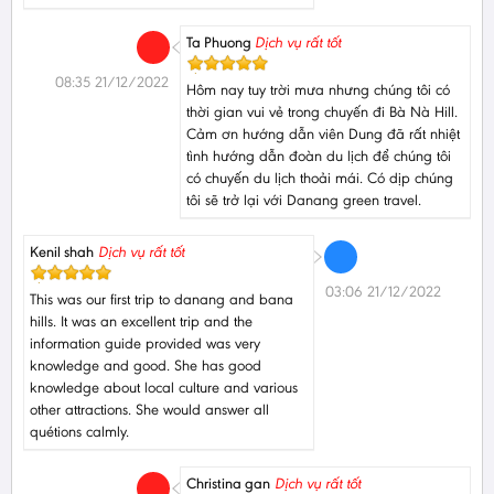
Ta Phuong
Dịch vụ rất tốt
08:35 21/12/2022
Hôm nay tuy trời mưa nhưng chúng tôi có
thời gian vui vẻ trong chuyến đi Bà Nà Hill.
Cảm ơn hướng dẫn viên Dung đã rất nhiệt
tình hướng dẫn đoàn du lịch để chúng tôi
có chuyến du lịch thoải mái. Có dịp chúng
tôi sẽ trở lại với Danang green travel.
Kenil shah
Dịch vụ rất tốt
03:06 21/12/2022
This was our first trip to danang and bana
hills. It was an excellent trip and the
information guide provided was very
knowledge and good. She has good
knowledge about local culture and various
other attractions. She would answer all
quétions calmly.
Christina gan
Dịch vụ rất tốt