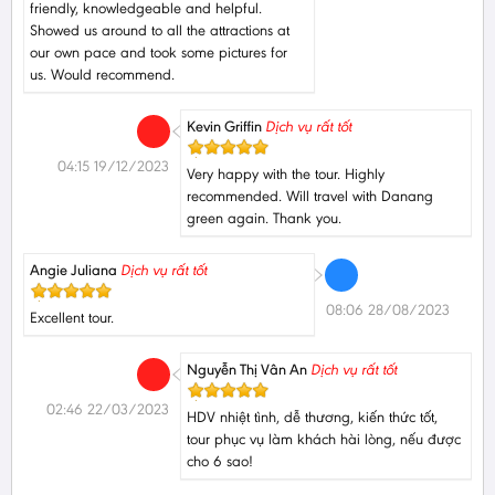
friendly, knowledgeable and helpful.
Showed us around to all the attractions at
our own pace and took some pictures for
us. Would recommend.
Kevin Griffin
Dịch vụ rất tốt
04:15 19/12/2023
Very happy with the tour. Highly
recommended. Will travel with Danang
green again. Thank you.
Angie Juliana
Dịch vụ rất tốt
08:06 28/08/2023
Excellent tour.
Nguyễn Thị Vân An
Dịch vụ rất tốt
02:46 22/03/2023
HDV nhiệt tình, dễ thương, kiến thức tốt,
tour phục vụ làm khách hài lòng, nếu được
cho 6 sao!