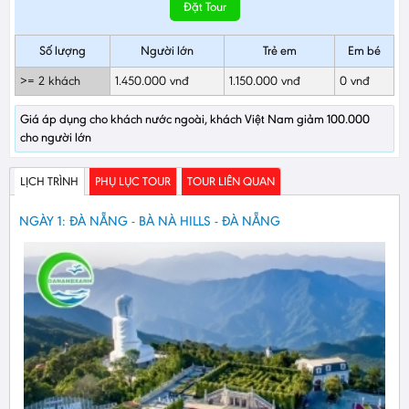
Đặt Tour
Số lượng
Người lớn
Trẻ em
Em bé
>= 2 khách
1.450.000 vnđ
1.150.000 vnđ
0 vnđ
Giá áp dụng cho khách nước ngoài, khách Việt Nam giảm 100.000
cho người lớn
LỊCH TRÌNH
PHỤ LỤC TOUR
TOUR LIÊN QUAN
NGÀY 1: ĐÀ NẴNG - BÀ NÀ HILLS - ĐÀ NẴNG