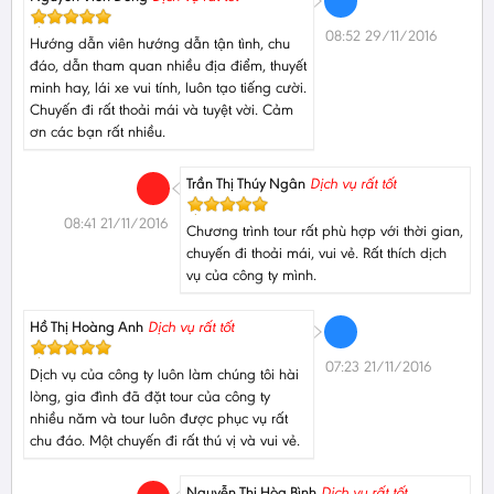
08:52 29/11/2016
Hướng dẫn viên hướng dẫn tận tình, chu
đáo, dẫn tham quan nhiều địa điểm, thuyết
minh hay, lái xe vui tính, luôn tạo tiếng cười.
Chuyến đi rất thoải mái và tuyệt vời. Cảm
ơn các bạn rất nhiều.
Trần Thị Thúy Ngân
Dịch vụ rất tốt
08:41 21/11/2016
Chương trình tour rất phù hợp với thời gian,
chuyến đi thoải mái, vui vẻ. Rất thích dịch
vụ của công ty mình.
Hồ Thị Hoàng Anh
Dịch vụ rất tốt
07:23 21/11/2016
Dịch vụ của công ty luôn làm chúng tôi hài
lòng, gia đình đã đặt tour của công ty
nhiều năm và tour luôn được phục vụ rất
chu đáo. Một chuyến đi rất thú vị và vui vẻ.
Nguyễn Thị Hòa Bình
Dịch vụ rất tốt