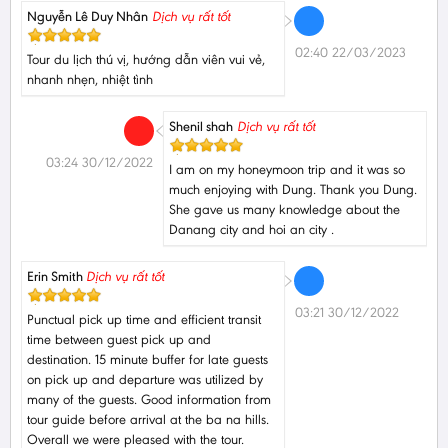
Nguyễn Lê Duy Nhân
Dịch vụ rất tốt
02:40 22/03/2023
Tour du lịch thú vị, hướng dẫn viên vui vẻ,
nhanh nhẹn, nhiệt tình
Shenil shah
Dịch vụ rất tốt
03:24 30/12/2022
I am on my honeymoon trip and it was so
much enjoying with Dung. Thank you Dung.
She gave us many knowledge about the
Danang city and hoi an city .
Erin Smith
Dịch vụ rất tốt
03:21 30/12/2022
Punctual pick up time and efficient transit
time between guest pick up and
destination. 15 minute buffer for late guests
on pick up and departure was utilized by
many of the guests. Good information from
tour guide before arrival at the ba na hills.
Overall we were pleased with the tour.