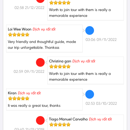
02:58 21/12/2022
Worth to join tour with them is really a
memorable experience
Loi Wee Woon
Dịch vụ rất tốt
03:06 09/11/2022
Very friendly and thoughtful guide, made
our trip unforgettable. Thanksss
Christina gan
Dịch vụ rất tốt
02:59 09/11/2022
Worth to join tour with them is really a
memorable experience
Kiran
Dịch vụ rất tốt
02:53 03/10/2022
It was really a great tour, thanks
Tiago Manuel Carvalho
Dịch vụ rất tốt
03:40 21/01/2019