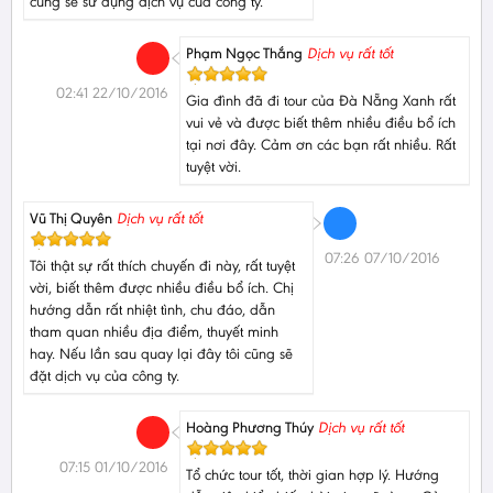
cũng sẽ sử dụng dịch vụ của công ty.
Phạm Ngọc Thắng
Dịch vụ rất tốt
02:41 22/10/2016
Gia đình đã đi tour của Đà Nẵng Xanh rất
vui vẻ và được biết thêm nhiều điều bổ ích
tại nơi đây. Cảm ơn các bạn rất nhiều. Rất
tuyệt vời.
Vũ Thị Quyên
Dịch vụ rất tốt
07:26 07/10/2016
Tôi thật sự rất thích chuyến đi này, rất tuyệt
vời, biết thêm được nhiều điều bổ ích. Chị
hướng dẫn rất nhiệt tình, chu đáo, dẫn
tham quan nhiều địa điểm, thuyết minh
hay. Nếu lần sau quay lại đây tôi cũng sẽ
đặt dịch vụ của công ty.
Hoàng Phương Thúy
Dịch vụ rất tốt
07:15 01/10/2016
Tổ chức tour tốt, thời gian hợp lý. Hướng