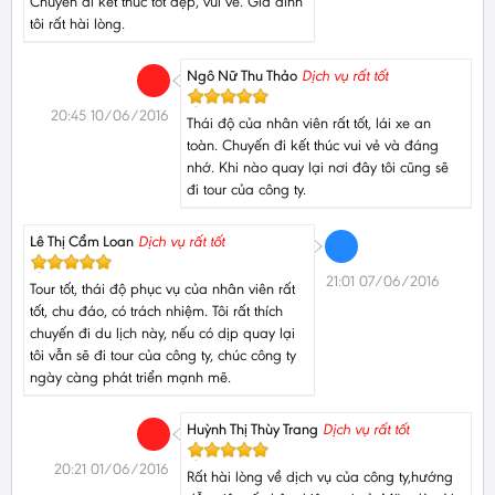
Chuyến đi kết thúc tốt đẹp, vui vẻ. Gia đình
tôi rất hài lòng.
Ngô Nữ Thu Thảo
Dịch vụ rất tốt
20:45 10/06/2016
Thái độ của nhân viên rất tốt, lái xe an
toàn. Chuyến đi kết thúc vui vẻ và đáng
nhớ. Khi nào quay lại nơi đây tôi cũng sẽ
đi tour của công ty.
Lê Thị Cẩm Loan
Dịch vụ rất tốt
21:01 07/06/2016
Tour tốt, thái độ phục vụ của nhân viên rất
tốt, chu đáo, có trách nhiệm. Tôi rất thích
chuyến đi du lịch này, nếu có dịp quay lại
tôi vẫn sẽ đi tour của công ty, chúc công ty
ngày càng phát triển mạnh mẽ.
Huỳnh Thị Thùy Trang
Dịch vụ rất tốt
20:21 01/06/2016
Rất hài lòng về dịch vụ của công ty,hướng