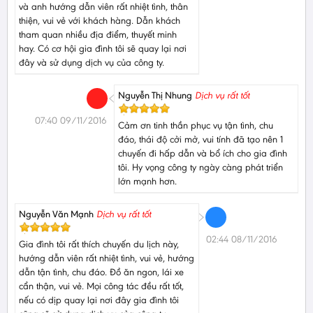
và anh hướng dẫn viên rất nhiệt tình, thân
thiện, vui vẻ với khách hàng. Dẫn khách
tham quan nhiều địa điểm, thuyết minh
hay. Có cơ hội gia đình tôi sẽ quay lại nơi
đây và sử dụng dịch vụ của công ty.
Nguyễn Thị Nhung
Dịch vụ rất tốt
07:40 09/11/2016
Cảm ơn tinh thần phục vụ tận tình, chu
đáo, thái độ cởi mở, vui tính đã tạo nên 1
chuyến đi hấp dẫn và bổ ích cho gia đình
tôi. Hy vọng công ty ngày càng phát triển
lớn mạnh hơn.
Nguyễn Văn Mạnh
Dịch vụ rất tốt
02:44 08/11/2016
Gia đình tôi rất thích chuyến du lịch này,
hướng dẫn viên rất nhiệt tình, vui vẻ, hướng
dẫn tận tình, chu đáo. Đồ ăn ngon, lái xe
cẩn thận, vui vẻ. Mọi công tác đều rất tốt,
nếu có dịp quay lại nơi đây gia đình tôi