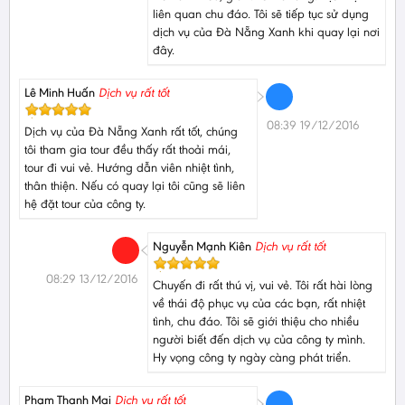
liên quan chu đáo. Tôi sẽ tiếp tục sử dụng
dịch vụ của Đà Nẵng Xanh khi quay lại nơi
đây.
Lê Minh Huấn
Dịch vụ rất tốt
08:39 19/12/2016
Dịch vụ của Đà Nẵng Xanh rất tốt, chúng
tôi tham gia tour đều thấy rất thoải mái,
tour đi vui vẻ. Hướng dẫn viên nhiệt tình,
thân thiện. Nếu có quay lại tôi cũng sẽ liên
hệ đặt tour của công ty.
Nguyễn Mạnh Kiên
Dịch vụ rất tốt
08:29 13/12/2016
Chuyến đi rất thú vị, vui vẻ. Tôi rất hài lòng
về thái độ phục vụ của các bạn, rất nhiệt
tình, chu đáo. Tôi sẽ giới thiệu cho nhiều
người biết đến dịch vụ của công ty mình.
Hy vọng công ty ngày càng phát triển.
Phạm Thanh Mai
Dịch vụ rất tốt