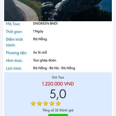
Mã Tour:
DNGREEN-BN01
Thời gian:
1 Ngày
Điểm khởi
Đà Nẵng
hành:
Phương tiện:
Xe 16 chỗ
Hình thức:
Tour ghép đoàn
Lịch trình:
Đà Nẵng - Bà Nà - Đà Nẵng
Giá Tour
1.220.000
VND
5,0
Tổng số
32
Đánh giá