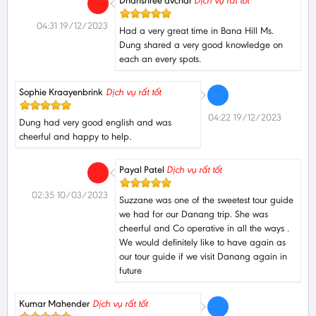
Dhanshree avchar
Dịch vụ rất tốt
04:31 19/12/2023
Had a very great time in Bana Hill Ms.
Dung shared a very good knowledge on
each an every spots.
Sophie Kraayenbrink
Dịch vụ rất tốt
04:22 19/12/2023
Dung had very good english and was
cheerful and happy to help.
Payal Patel
Dịch vụ rất tốt
02:35 10/03/2023
Suzzane was one of the sweetest tour guide
we had for our Danang trip. She was
cheerful and Co operative in all the ways .
We would definitely like to have again as
our tour guide if we visit Danang again in
future
Kumar Mahender
Dịch vụ rất tốt