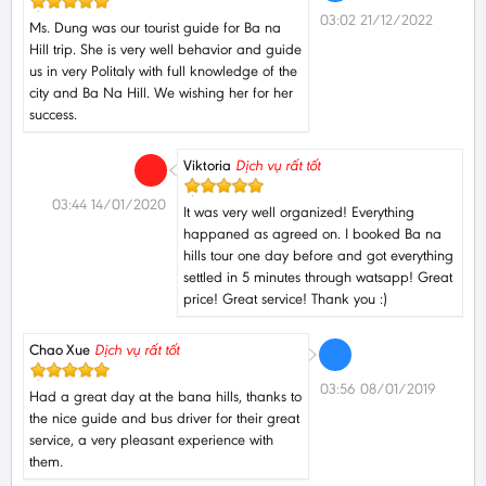
03:02 21/12/2022
Ms. Dung was our tourist guide for Ba na
Hill trip. She is very well behavior and guide
us in very Politaly with full knowledge of the
city and Ba Na Hill. We wishing her for her
success.
Viktoria
Dịch vụ rất tốt
03:44 14/01/2020
It was very well organized! Everything
happaned as agreed on. I booked Ba na
hills tour one day before and got everything
settled in 5 minutes through watsapp! Great
price! Great service! Thank you :)
Chao Xue
Dịch vụ rất tốt
03:56 08/01/2019
Had a great day at the bana hills, thanks to
the nice guide and bus driver for their great
service, a very pleasant experience with
them.