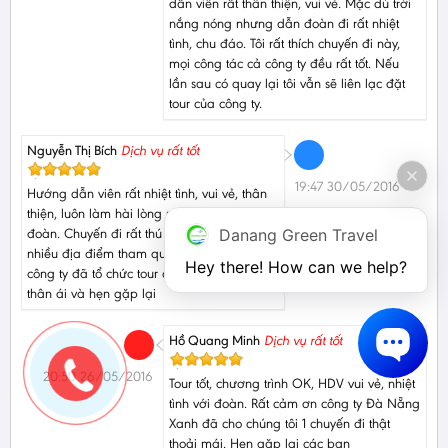
dẫn viên rất thân thiện, vui vẻ. Mặc dù trời
nắng nóng nhưng dẫn đoàn đi rất nhiệt
tình, chu đáo. Tôi rất thích chuyến đi này,
mọi công tác cả công ty đều rất tốt. Nếu
lần sau có quay lại tôi vẫn sẽ liên lạc đặt
tour của công ty.
Nguyễn Thị Bích
Dịch vụ rất tốt
19:47 30/05/2016
Hướng dẫn viên rất nhiệt tình, vui vẻ, thân
thiện, luôn làm hài lòng những người trong
Danang Green Travel
đoàn. Chuyến đi rất thú vị, được biết thêm
nhiều địa điểm tham quan, rất cảm ơn
Hey there! How can we help?
công ty đã tổ chức tour cho chúng tôi. Chào
thân ái và hẹn gặp lại
Hồ Quang Minh
Dịch vụ rất tốt
20:50 26/05/2016
Tour tốt, chương trình OK, HDV vui vẻ, nhiệt
tình với đoàn. Rất cảm ơn công ty Đà Nẵng
Xanh đã cho chúng tôi 1 chuyến đi thật
thoải mái. Hẹn gặp lại các bạn