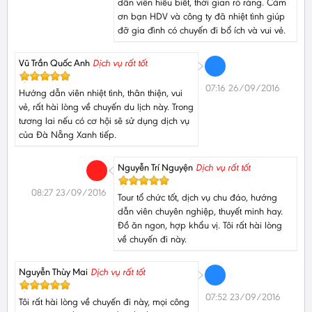
dẫn viên hiểu biết, thời gian rõ ràng. Cảm
ơn bạn HDV và công ty đã nhiệt tình giúp
đỡ gia đình có chuyến đi bổ ích và vui vẻ.
Vũ Trần Quốc Anh
Dịch vụ rất tốt
07:16 26/09/2016
Hướng dẫn viên nhiệt tình, thân thiện, vui
vẻ, rất hài lòng về chuyến du lịch này. Trong
tương lai nếu có cơ hội sẽ sử dụng dịch vụ
của Đà Nẵng Xanh tiếp.
Nguyễn Trí Nguyện
Dịch vụ rất tốt
08:27 23/09/2016
Tour tổ chức tốt, dịch vụ chu đáo, hướng
dẫn viên chuyên nghiệp, thuyết minh hay.
Đồ ăn ngon, hợp khẩu vị. Tôi rất hài lòng
về chuyến đi này.
Nguyễn Thùy Mai
Dịch vụ rất tốt
07:52 23/09/2016
Tôi rất hài lòng về chuyến đi này, mọi công