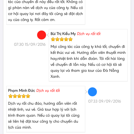
tác của chuyến đi này đều rất tốt. Không có
gì phàn nàn về dịch vụ của công ty. Nếu có
cơ hội quay lại nơi đây tôi cũng sẽ đặt dịch
vụ của công ty. Rất cảm ơn.
Bùi Thị Kiều My
Dịch vụ rất tốt
07:30 15/09/2016
Mọi công tác của công ty khá tốt, chuyến đi
kết thúc vui vẻ. Hướng dẫn viên thuyết minh
hay,nhiệt tình khi dẫn đoàn. Tôi rất hài lòng
về chuyến đi lần này. Nếu có cơ hội tôi sẽ
quay lại và tham gia tour của Đà Nẵng
Xanh.
Phạm Minh Đức
Dịch vụ rất tốt
07:33 09/09/2016
Dịch vụ rất chu đáo, hướng dẫn viên rất
nhiệt tình, vui vẻ. Giá tour hợp lý với lịch
trình tham quan. Nếu có quay lại tôi cũng
sẽ liên hệ đặt tour công ty cho chuyến du
lịch của mình.