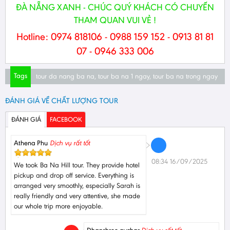
ĐÀ NẴNG XANH - CHÚC QUÝ KHÁCH CÓ CHUYẾN
THAM QUAN VUI VẺ !
Hotline: 0974 818106 - 0988 159 152 - 0913 81 81
07 - 0946 333 006
Tags
tour da nang ba na
,
tour ba na 1 ngay
,
tour ba na trong ngay
ĐÁNH GIÁ VỀ CHẤT LƯỢNG TOUR
ĐÁNH GIÁ
FACEBOOK
Athena Phu
Dịch vụ rất tốt
08:34 16/09/2025
We took Ba Na Hill tour. They provide hotel
pickup and drop off service. Everything is
arranged very smoothly, especially Sarah is
really friendly and very attentive, she made
our whole trip more enjoyable.