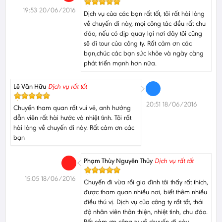
19:53 20/06/2016
Dịch vụ của các bạn rất tốt, tôi rất hài lòng
về chuyến đi này, mọi công tác đều rất chu
đáo, nếu có dịp quay lại nơi đây tôi cũng
sẽ đi tour của công ty. Rất cảm ơn các
bạn,chúc các bạn sức khỏe và ngày càng
phát triển mạnh hơn nữa.
Lê Văn Hữu
Dịch vụ rất tốt
20:51 18/06/2016
Chuyến tham quan rất vui vẻ, anh hướng
dẫn viên rất hài hước và nhiệt tình. Tôi rất
hài lòng về chuyến đi này. Rất cảm ơn các
bạn
Phạm Thùy Nguyên Thủy
Dịch vụ rất tốt
15:05 18/06/2016
Chuyến đi vừa rồi gia đình tôi thấy rất thích,
được tham quan nhiều nơi, biết thêm nhiều
điều thú vị. Dịch vụ của công ty rất tốt, thái
độ nhân viên thân thiện, nhiệt tình, chu đáo.
Rất cảm ơn công ty về chuyến đi này.