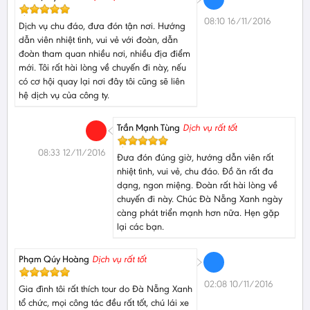
08:10 16/11/2016
Dịch vụ chu đáo, đưa đón tận nơi. Hướng
dẫn viên nhiệt tình, vui vẻ với đoàn, dẫn
đoàn tham quan nhiều nơi, nhiều địa điểm
mới. Tôi rất hài lòng về chuyến đi này, nếu
có cơ hội quay lại nơi đây tôi cũng sẽ liên
hệ dịch vụ của công ty.
Trần Mạnh Tùng
Dịch vụ rất tốt
08:33 12/11/2016
Đưa đón đúng giờ, hướng dẫn viên rất
nhiệt tình, vui vẻ, chu đáo. Đồ ăn rất đa
dạng, ngon miệng. Đoàn rất hài lòng về
chuyến đi này. Chúc Đà Nẵng Xanh ngày
càng phát triển mạnh hơn nữa. Hẹn gặp
lại các bạn.
Phạm Qúy Hoàng
Dịch vụ rất tốt
02:08 10/11/2016
Gia đình tôi rất thích tour do Đà Nẵng Xanh
tổ chức, mọi công tác đều rất tốt, chú lái xe