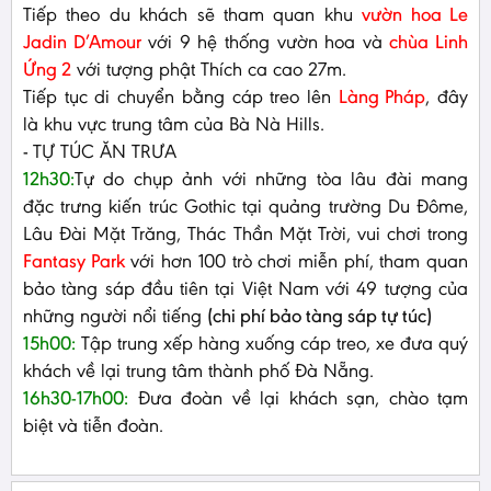
Tiếp theo du khách sẽ tham quan khu
vườn hoa Le
Jadin D’Amour
với 9 hệ thống vườn hoa và
chùa Linh
Ứng 2
với tượng phật Thích ca cao 27m.
Tiếp tục di chuyển bằng cáp treo lên
Làng Pháp
, đây
là khu vực trung tâm của Bà Nà Hills.
-
TỰ TÚC ĂN TRƯA
12h30:
Tự do chụp ảnh với những tòa lâu đài mang
đặc trưng kiến trúc Gothic tại quảng trường Du Đôme,
Lâu Đài Mặt Trăng, Thác Thần Mặt Trời, vui chơi trong
Fantasy Park
với hơn 100 trò chơi miễn phí, tham quan
bảo tàng sáp đầu tiên tại Việt Nam với 49 tượng của
những người nổi tiếng
(chi phí bảo tàng sáp tự túc)
15h00:
Tập trung xếp hàng xuống cáp treo, xe đưa quý
khách về lại trung tâm thành phố Đà Nẵng.
16h30-17h00:
Đưa đoàn về lại khách sạn, chào tạm
biệt và tiễn đoàn.