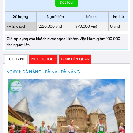
Đặt Tour
Số lượng
Người lớn
Trẻ em
Em bé
>= 2 khách
1.220.000 vnđ
970.000 vnđ
0 vnđ
Giá áp dụng cho khách nước ngoài, khách Việt Nam giảm 100.000
cho người lớn
LỊCH TRÌNH
PHỤ LỤC TOUR
TOUR LIÊN QUAN
NGÀY 1: ĐÀ NẴNG - BÀ NÀ - ĐÀ NẴNG