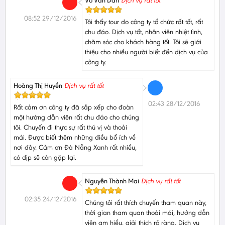
Võ Văn Dẫn
Dịch vụ rất tốt
08:52 29/12/2016
Tôi thấy tour do công ty tổ chức rất tốt, rất
chu đáo. Dịch vụ tốt, nhân viên nhiệt tình,
chăm sóc cho khách hàng tốt. Tôi sẽ giới
thiệu cho nhiều người biết đến dịch vụ của
công ty.
Hoàng Thị Huyền
Dịch vụ rất tốt
02:43 28/12/2016
Rất cảm ơn công ty đã sắp xếp cho đoàn
một hướng dẫn viên rất chu đáo cho chúng
tôi. Chuyến đi thực sự rất thú vị và thoải
mái. Được biết thêm những điều bổ ích về
nơi đây. Cảm ơn Đà Nẵng Xanh rất nhiều,
có dịp sẽ còn gặp lại.
Nguyễn Thành Mai
Dịch vụ rất tốt
02:35 24/12/2016
Chúng tôi rất thích chuyến tham quan này,
thời gian tham quan thoải mái, hướng dẫn
viên am hiểu, giải thích rõ ràng. Dịch vụ