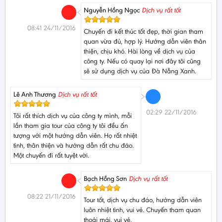
Nguyễn Hồng Ngọc
Dịch vụ rất tốt
08:41 24/11/2016
Chuyến đi kết thúc tốt đẹp, thời gian tham
quan vừa đủ, hợp lý. Hướng dẫn viên thân
thiện, chịu khó. Hài lòng về dịch vụ của
công ty. Nếu có quay lại nơi đây tôi cũng
sẽ sử dụng dịch vụ của Đà Nẵng Xanh.
Lê Anh Thương
Dịch vụ rất tốt
02:29 22/11/2016
Tôi rất thích dịch vụ của công ty mình, mỗi
lần tham gia tour của công ty tôi đều ấn
tượng với một hướng dẫn viên. Họ rất nhiệt
tình, thân thiện và hướng dẫn rất chu đáo.
Một chuyến đi rất tuyệt vời.
Bạch Hồng Sơn
Dịch vụ rất tốt
08:22 21/11/2016
Tour tốt, dịch vụ chu đáo, hướng dẫn viên
luôn nhiệt tình, vui vẻ. Chuyến tham quan
thoải mái, vui vẻ.