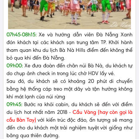
07h45-08h15:
Xe và hướng dẫn viên Đà Nẵng Xanh
đón khách tại các khách sạn trung tâm TP. Khởi hành
tham quan khu du lịch Bà Nà Hills điểm đến không thể
bỏ qua khi đến Đà Nẵng.
09h00:
Xe đưa đoàn đến chân núi Bà Nà, du khách tự
do chụp ảnh check in trong lúc chờ HDV lấy vé.
Sau đó, du khách sẽ có khoảng 20 phút di chuyển
bằng hệ thống cáp treo một dây và tận hưởng không
khí mát lạnh của núi rừng
09h45:
Bước ra khỏi cabin, du khách sẽ đến với điểm
du lịch hot nhất năm 2018 -
Cầu Vàng (hay còn gọi là
cầu Bàn Tay)
với kiến trúc độc đáo, ấn tượng sẽ mang
đến cho du khách một trải nghiệm tuyệt vời giống như
băng qua thiên đường.