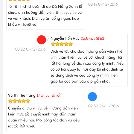
08:14 01/12/2016
Tôi rất thích chuyến đi do Đà Nẵng Xanh tổ
chức, anh hướng dẫn viên rất nhiệt tình, vui
vẻ với khách. Dịch vụ ăn uống ngon, hợp
khẩu vị. Tuyệt vời.
Nguyễn Tiến Huy
Dịch vụ rất tốt
03:22 01/12/2016
Dịch vụ tốt, chu đáo, hướng dẫn viên nhiệt
tình, thân thiện, vui vẻ với khách hàng. Tôi
rất hài lòng về dịch của công ty mình. Nếu
có cơ hội quay lại nơi đây tôi nhất định sẽ
sử dụng dịch vụ của công ty mình. Hẹn
gặp lại các bạn vào dịp gần nhất.
Vũ Thị Thu Trang
Dịch vụ rất tốt
02:59 26/11/2016
Chuyến đi thú vị, vui vẻ. Hướng dẫn viên
kiến thức tốt, thuyết minh hay, dẫn tham
quan nhiều nơi. Mọi công tác dịch vụ đều
rất tốt. Rất tuyệt.