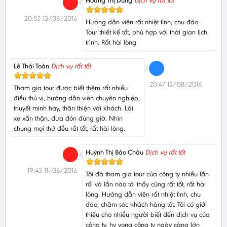
Hoàng Thị Dung
Dịch vụ rất tốt
20:55 13/08/2016
Hướng dẫn viên rất nhiệt tình, chu đáo.
Tour thiết kế tốt, phù hợp với thời gian lịch
trình. Rất hài lòng
Lê Thái Toàn
Dịch vụ rất tốt
20:47 12/08/2016
Tham gia tour được biết thêm rất nhiều
điều thú vị, hướng dẫn viên chuyên nghiệp,
thuyết minh hay, thân thiện với khách. Lái
xe xẩn thận, đưa đón đùng giờ. Nhìn
chung mọi thứ đều rất tốt, rất hài lòng.
Huỳnh Thị Bảo Châu
Dịch vụ rất tốt
19:43 11/08/2016
Tôi đã tham gia tour của công ty nhiều lần
rồi và lần nào tôi thấy cũng rất tốt, rất hài
lòng. Hướng dẫn viên rất nhiệt tình, chu
đáo, chăm sóc khách hàng tốt. Tôi có giới
thiệu cho nhiều người biết đến dịch vụ của
công ty, hy vọng công ty ngày càng lớn