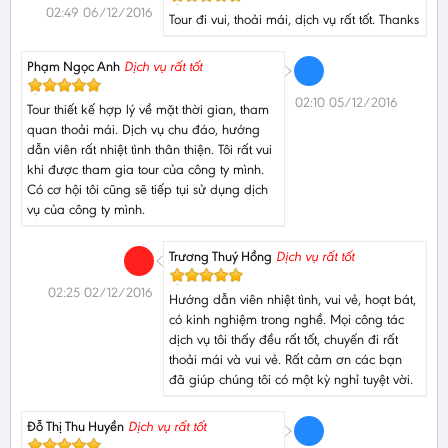
02:49 06/12/2016
Tour đi vui, thoải mái, dịch vụ rất tốt. Thanks
Phạm Ngọc Anh
Dịch vụ rất tốt
02:10 05/12/2016
Tour thiết kế hợp lý về mặt thời gian, tham
quan thoải mái. Dịch vụ chu đáo, hướng
dẫn viên rất nhiệt tình thân thiện. Tôi rất vui
khi được tham gia tour của công ty mình.
Có cơ hội tôi cũng sẽ tiếp tụi sử dụng dịch
vụ của công ty mình.
Trương Thuý Hồng
Dịch vụ rất tốt
02:25 02/12/2016
Hướng dẫn viên nhiệt tình, vui vẻ, hoạt bát,
có kinh nghiệm trong nghề. Mọi công tác
dịch vụ tôi thấy đều rất tốt, chuyến đi rất
thoải mái và vui vẻ. Rất cảm ơn các bạn
đã giúp chúng tôi có một kỳ nghỉ tuyệt vời.
Đỗ Thị Thu Huyền
Dịch vụ rất tốt